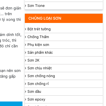
Sơn Tione
 sẽ đơn giản
t… trên
CHỦNG LOẠI SƠN
lý xong thì
Bột trét tường
ám dính tốt,
Chống Thấm
 tróc, thì
Phụ kiện sơn
đó chỉ cần
Sản phẩm khác
Sơn 2K
Sơn chịu nhiệt
bạn nên sơn
Sơn chống nóng
 tăng gấp
Sơn chống rỉ
Sơn dầu
Sơn epoxy