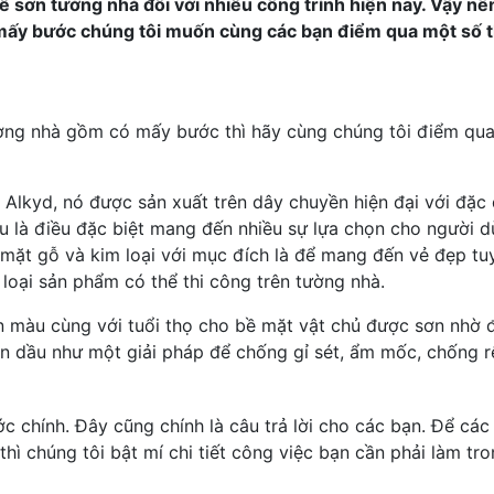
sơn tường nhà đối với nhiều công trình hiện nay. Vậy nên
y bước chúng tôi muốn cùng các bạn điểm qua một số t
 tường nhà gồm có mấy bước thì hãy cùng chúng tôi điểm qu
Alkyd, nó được sản xuất trên dây chuyền hiện đại với đặc 
 là điều đặc biệt mang đến nhiều sự lựa chọn cho người d
mặt gỗ và kim loại với mục đích là để mang đến vẻ đẹp tu
 loại sản phẩm có thể thi công trên tường nhà.
ền màu cùng với tuổi thọ cho bề mặt vật chủ được sơn nhờ 
ơn dầu như một giải pháp để chống gỉ sét, ẩm mốc, chống r
c chính. Đây cũng chính là câu trả lời cho các bạn. Để các
hì chúng tôi bật mí chi tiết công việc bạn cần phải làm tr