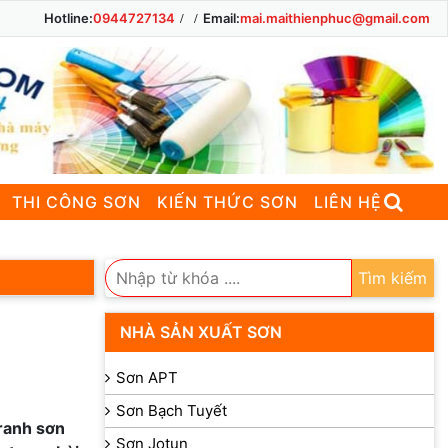
Hotline:
0944727134
Email:
mai.maithienphuc@gmail.com
THI CÔNG SƠN
KIẾN THỨC SƠN
LIÊN HỆ
Tìm kiếm
NHÀ SẢN XUẤT SƠN
Sơn APT
Sơn Bạch Tuyết
tranh sơn
Sơn Jotun