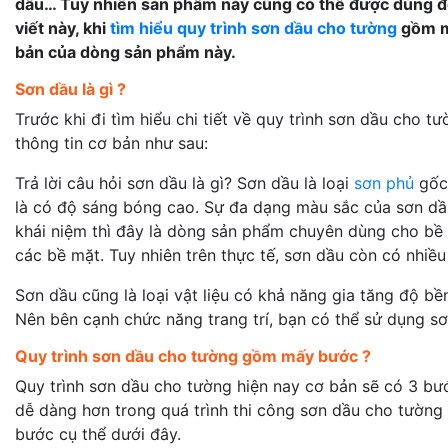
dầu… Tuy nhiên sản phẩm này cũng có thể được dùng để 
viết này, khi
tìm hiểu quy trình sơn dầu cho tường
gồm mấ
bản của dòng sản phẩm này.
Sơn dầu là gì ?
Trước khi đi tìm hiểu chi tiết về quy trình sơn dầu cho
thông tin cơ bản như sau:
Trả lời câu hỏi sơn dầu là gì? Sơn dầu là loại
sơn phủ
gốc 
là có độ sáng bóng cao. Sự đa dạng màu sắc của sơn dầu
khái niệm thì đây là dòng sản phẩm chuyên dùng cho bề 
các bề mặt. Tuy nhiên trên thực tế, sơn dầu còn có nhiều
Sơn dầu cũng là loại vật liệu có khả năng gia tăng độ b
Nên bên cạnh chức năng trang trí, bạn có thể sử dụng s
Quy trình sơn dầu cho tường gồm mấy bước ?
Quy trình sơn dầu cho tường hiện nay cơ bản sẽ có 3 bướ
dễ dàng hơn trong quá trình thi công sơn dầu cho tường t
bước cụ thể dưới đây.