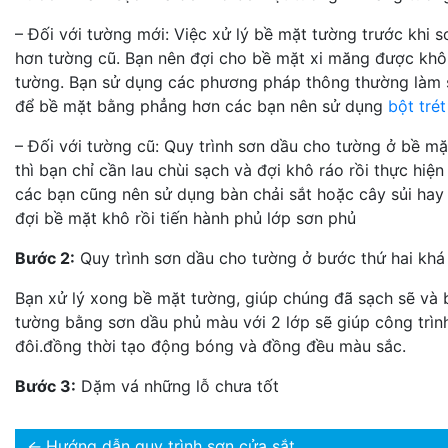
– Đối với tường mới: Việc xử lý bề mặt tường trước khi 
hơn tường cũ. Bạn nên đợi cho bề mặt xi măng được khô 
tường. Bạn sử dụng các phương pháp thông thường làm sạ
để bề mặt bằng phẳng hơn các bạn nên sử dụng
bột tré
– Đối với tường cũ: Quy trình sơn dầu cho tường ở bề mặ
thì bạn chỉ cần lau chùi sạch và đợi khô ráo rồi thực hi
các bạn cũng nên sử dụng bàn chải sắt hoặc cây sủi hay
đợi bề mặt khô rồi tiến hành phủ lớp sơn phủ
Bước 2:
Quy trình sơn dầu cho tường ở bước thứ hai khá 
Bạn xử lý xong bề mặt tường, giúp chúng đã sạch sẽ và 
tường bằng sơn dầu phủ màu với 2 lớp sẽ giúp công trình
đôi.đồng thời tạo động bóng và đồng đều màu sắc.
Bước 3:
Dặm vá những lỗ chưa tốt
←
Hướng dẫn quy trình sơn cửa sắt