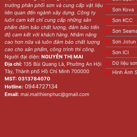
trường phân phối sơn và cung cấp vật liệu
Sơn Kova
liên quan đến ngành xây dựng. Công ty
luôn cam kết chỉ cung cấp những sản
Sơn KCC
phẩm đảm bảo chất lượng, đảm bảo tiến
Sơn Seama
độ cam kết với khách hàng. Nhằm nâng
Sơn Jotun
cao hơn nữa và luôn đảm bảo chất lượng
cao cho sản phẩm, công trình thi công.
Sơn ICI
Người đại diện:
NGUYỄN THỊ MAI
Dữ liệu sơ
Địa chỉ:
135 Bùi Quang Là, Phường An Hội
Tây, Thành phố Hồ Chí Minh 700000
Hình Ảnh 
MST: 0313784070
0944727134
Hotline:
Email:
mai.maithienphuc@gmail.com