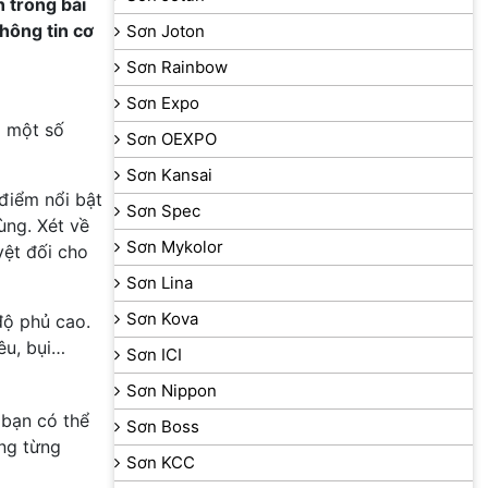
 trong bài
hông tin cơ
Sơn Joton
Sơn Rainbow
Sơn Expo
a một số
Sơn OEXPO
Sơn Kansai
điểm nổi bật
Sơn Spec
ùng. Xét về
Sơn Mykolor
yệt đối cho
Sơn Lina
Sơn Kova
độ phủ cao.
êu, bụi…
Sơn ICI
Sơn Nippon
 bạn có thể
Sơn Boss
ong từng
Sơn KCC