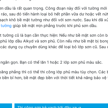
sơn dầu là rất quan trọng. Công đoạn này đối với tường mới
ráo, sau đó tiến hành loại bỏ hết phần vữa dư hoặc vết nứ
ch khô bề mặt tường như đối với sơn nước. Sau khi đã xử 
t tường
giúp bề mặt mịn phẳng trước khi phủ sơn dầu.
t tường cũ là bạn cần thực hiện: Nếu như bề mặt sơn còn b
ện phủ lớp dầu Alkyd và sơn phủ. Còn nếu như bề mặt bị bong
 các dụng cụ chuyên dùng khác để loại bỏ lớp sơn cũ. Sau 
ngắn gọn. Bạn có thể lăn 1 hoặc 2 lớp sơn phủ màu sắc.
bằng phẳng thì có thể thi công lớp phủ màu tùy chọn. Các 
 bền bỉ hơn, bề mặt đẹp bền với thời tiết khả năng bảo vệ
Thi công sơn kẻ vạch bãi đậu xe
→