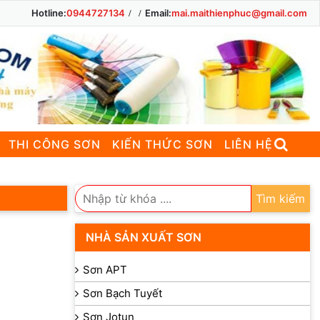
Hotline:
0944727134
Email:
mai.maithienphuc@gmail.com
THI CÔNG SƠN
KIẾN THỨC SƠN
LIÊN HỆ
Tìm kiếm
NHÀ SẢN XUẤT SƠN
Sơn APT
Sơn Bạch Tuyết
Sơn Jotun