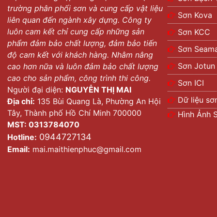
trường phân phối sơn và cung cấp vật liệu
Sơn Kova
liên quan đến ngành xây dựng. Công ty
luôn cam kết chỉ cung cấp những sản
Sơn KCC
phẩm đảm bảo chất lượng, đảm bảo tiến
Sơn Seama
độ cam kết với khách hàng. Nhằm nâng
Sơn Jotun
cao hơn nữa và luôn đảm bảo chất lượng
cao cho sản phẩm, công trình thi công.
Sơn ICI
Người đại diện:
NGUYỄN THỊ MAI
Dữ liệu sơ
Địa chỉ:
135 Bùi Quang Là, Phường An Hội
Tây, Thành phố Hồ Chí Minh 700000
Hình Ảnh 
MST: 0313784070
0944727134
Hotline:
Email:
mai.maithienphuc@gmail.com