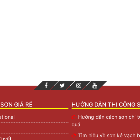
SƠN GIÁ RẺ
HƯỚNG DẪN THI CÔNG 
ational
Hướng dẫn cách sơn chỉ t
quả
Tìm hiểu về sơn kẻ vạch b
Tuyết