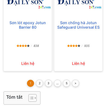
Sơn lót epoxy Jotun
Sơn chống hà Jotun
Barrier 80
Safeguard Universal ES
838
935
Liên hệ
Liên hệ
1
2
3
…
5
»
Tóm tắt