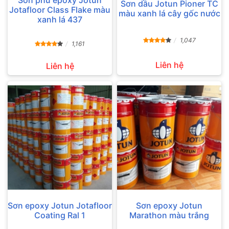
Sơn dầu Jotun Pioner TC
Jotafloor Class Flake màu
màu xanh lá cây gốc nước
xanh lá 437
1,047
1,161
Liên hệ
Liên hệ
Sơn epoxy Jotun Jotafloor
Sơn epoxy Jotun
Coating Ral 1
Marathon màu trắng