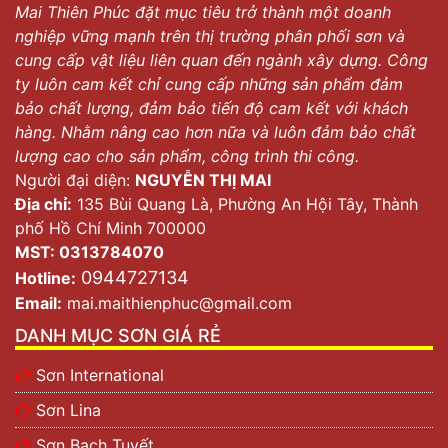
Mai Thiên Phúc đặt mục tiêu trở thành một doanh
nghiệp vững mạnh trên thị trường phân phối sơn và
cung cấp vật liệu liên quan đến ngành xây dựng. Công
ty luôn cam kết chỉ cung cấp những sản phẩm đảm
Sản phẩm sơn Jotun
bảo chất lượng, đảm bảo tiến độ cam kết với khách
hàng. Nhằm nâng cao hơn nữa và luôn đảm bảo chất
Sơn Jotun
là thương hiệu sơn có xuất xứ từ Na Uy và
lượng cao cho sản phẩm, công trình thi công.
đã
có mặt trên thị trường thế giới hơn 90 năm. Hiện
Người đại diện:
NGUYỄN THỊ MAI
tại, Jotun đã có hơn 69 công ty và 36 nhà máy tại các
Địa chỉ:
135 Bùi Quang Là, Phường An Hội Tây, Thành
quốc gia trên thế giới. Tại thị trường ở Việt Nam, dòng
phố Hồ Chí Minh 700000
sơn này đã có mặt hơn 2 thập kỷ. Trong quá trình hoạt
MST: 0313784070
động, thương hiệu này luôn không ngừng phát triển,
0944727134
Hotline:
nắm bắt nhu cầu người tiêu dùng. Từ đó vươn lên vị trí
Email:
mai.maithienphuc@gmail.com
dẫn đầu thị trường sơn nước Việt Nam.
DANH MỤC SƠN GIÁ RẺ
Hiện nay, Jotun đang dẫn đầu thị phần tại Việt Nam về
Sơn International
sơn công nghiệp và sơn hàng hải. Đồng thời, hãng này
cũng phát triển mạnh mẽ dòng sơn trang trí.
Sơn Lina
Ưu điểm nổi bật của sơn Jotun
Sơn Bạch Tuyết