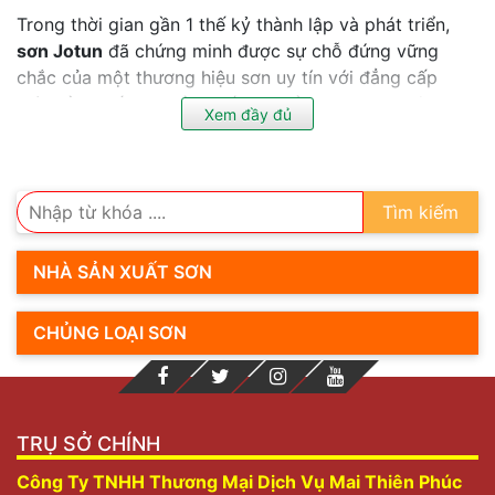
Trong thời gian gần 1 thế kỷ thành lập và phát triển,
sơn Jotun
đã chứng minh được sự chỗ đứng vững
chắc của một thương hiệu sơn uy tín với đẳng cấp
toàn cầu. Nếu bạn cần biết cụ thể hơn những thông tin
Xem đầy đủ
về dòng sản phẩm này cũng như báo giá sơn Jotun
thì
hãy tham khảo bài viết sau đây nhé.
Sơn Jotun xuất xứ từ nước nào?
Tìm kiếm
NHÀ SẢN XUẤT SƠN
CHỦNG LOẠI SƠN
TRỤ SỞ CHÍNH
Công Ty TNHH Thương Mại Dịch Vụ Mai Thiên Phúc