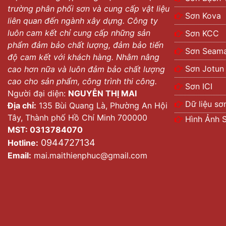
trường phân phối sơn và cung cấp vật liệu
Sơn Kova
liên quan đến ngành xây dựng. Công ty
luôn cam kết chỉ cung cấp những sản
Sơn KCC
phẩm đảm bảo chất lượng, đảm bảo tiến
Sơn Seama
độ cam kết với khách hàng. Nhằm nâng
Sơn Jotun
cao hơn nữa và luôn đảm bảo chất lượng
cao cho sản phẩm, công trình thi công.
Sơn ICI
Người đại diện:
NGUYỄN THỊ MAI
Dữ liệu sơ
Địa chỉ:
135 Bùi Quang Là, Phường An Hội
Tây, Thành phố Hồ Chí Minh 700000
Hình Ảnh 
MST: 0313784070
0944727134
Hotline:
Email:
mai.maithienphuc@gmail.com