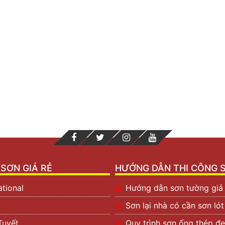
SƠN GIÁ RẺ
HƯỚNG DẪN THI CÔNG 
ational
Hướng dẫn sơn tường giả
Sơn lại nhà có cần sơn ló
Tuyết
Quy trình sơn ống thép đe