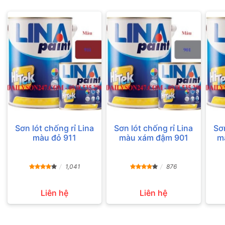
Sơn lót chống rỉ Lina
Sơn lót chống rỉ Lina
Sơn
màu đỏ 911
màu xám đậm 901
m
1,041
876
Liên hệ
Liên hệ