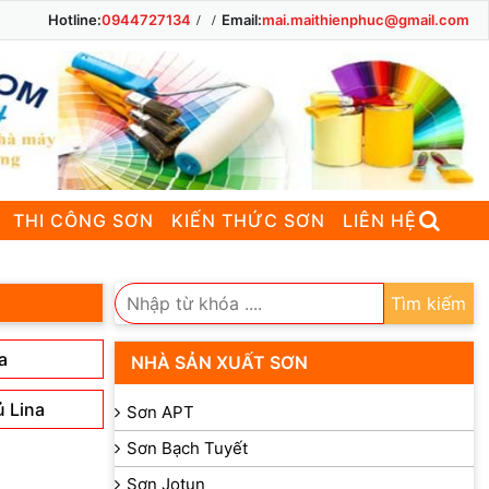
Hotline:
0944727134
Email:
mai.maithienphuc@gmail.com
THI CÔNG SƠN
KIẾN THỨC SƠN
LIÊN HỆ
Tìm kiếm
a
NHÀ SẢN XUẤT SƠN
 Lina
Sơn APT
Sơn Bạch Tuyết
Sơn Jotun