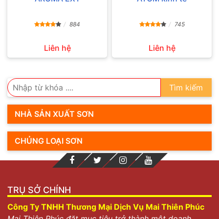
884
745
Liên hệ
Liên hệ
Tìm kiếm
NHÀ SẢN XUẤT SƠN
CHỦNG LOẠI SƠN
TRỤ SỞ CHÍNH
Công Ty TNHH Thương Mại Dịch Vụ Mai Thiên Phúc
Mai Thiên Phúc đặt mục tiêu trở thành một doanh