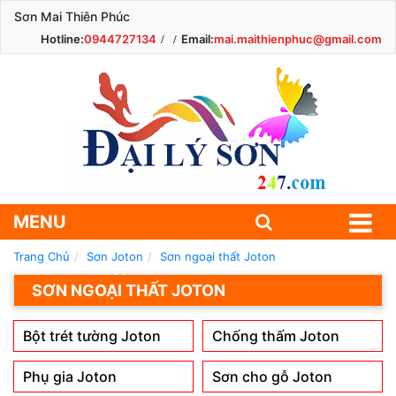
Sơn Mai Thiên Phúc
Hotline:
0944727134
Email:
mai.maithienphuc@gmail.com
MENU
Trang Chủ
Sơn Joton
Sơn ngoại thất Joton
SƠN NGOẠI THẤT JOTON
Bột trét tường Joton
Chống thấm Joton
Phụ gia Joton
Sơn cho gỗ Joton