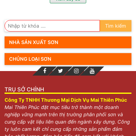
…Là một dòng sơn đồng nhất, có đặc tính chùi rửa
cao, chống mài mòn và tác động của cơ học hiệu quả.
Giới thiệu sơn thể thao Kova CT08
Tìm kiếm
Sơn phủ sàn thể thao Kova CT 08
được biết đến là
một lớp sơn phủ đặc tính chuyên biệt, sở hữu độ bền
NHÀ SẢN XUẤT SƠN
cao, có tính dẻo dai và đàn hồi cực kỳ tốt.
Sơn phủ sàn thể thao Kova CT08 được sử dụng
CHỦNG LOẠI SƠN
để phủ lên nhiều bề mặt, nổi bật như: bê tông,
kim loại, gỗ, nhựa, đường đi,…
Dòng sản phẩm sơn có tính tính thích đối với sơn
sân thể thao KOVA là dòng matit chống thấm SK-
TRỤ SỞ CHÍNH
6 và sản phẩm chất chống thấm CT-11A đều phù
Công Ty TNHH Thương Mại Dịch Vụ Mai Thiên Phúc
hợp các bề mặt mà sơn sàn thể thao Kova có thể
Mai Thiên Phúc đặt mục tiêu trở thành một doanh
phủ lên được.
nghiệp vững mạnh trên thị trường phân phối sơn và
cung cấp vật liệu liên quan đến ngành xây dựng. Công
ty luôn cam kết chỉ cung cấp những sản phẩm đảm