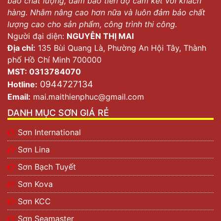
bảo chất lượng, đảm bảo tiến độ cam kết với khách
hàng. Nhằm nâng cao hơn nữa và luôn đảm bảo chất
lượng cao cho sản phẩm, công trình thi công.
Người đại diện:
NGUYỄN THỊ MAI
Địa chỉ:
135 Bùi Quang Là, Phường An Hội Tây, Thành
phố Hồ Chí Minh 700000
MST: 0313784070
0944727134
Hotline:
Email:
mai.maithienphuc@gmail.com
DANH MỤC SƠN GIÁ RẺ
Sơn International
Sơn Lina
Sơn Bạch Tuyết
Sơn Kova
Sơn sân thể thao Kova CT-08
Sơn KCC
Đặc tính của sơn sàn thể thao KOVA CT 08 màu
Sơn Seamaster