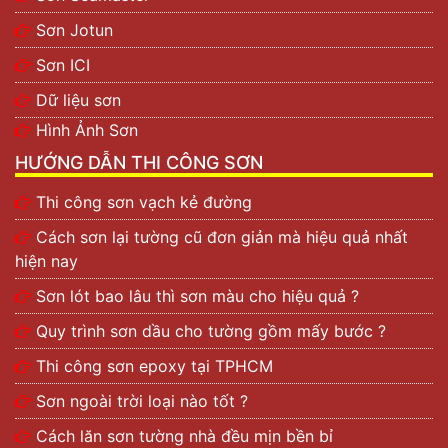
Đặc tính sơn sàn thể thao được thể hiện rõ qua:
Sơn Jotun
Lớp phủ đa năng, có tính ứng dụng cao: Dòng
Sơn ICI
KOVA CT108 được tạo ra nhằm mang đến một
lớp sơn đa năng, có khả năng chống chịu với
Dữ liệu sơn
nhiều hóa chất. Đặc biệt là nơi có môi trường
Hình Ảnh Sơn
kiềm và bazơ cao. Đồng thời, sơn còn giúp chống
HƯỚNG DẪN THI CÔNG SƠN
lại các tia cực tím, ngăn nước. Phù hợp với thời
tiết khí hậu tại Việt Nam.
Thi công sơn vạch kẻ đường
Khả năng chịu ăn mòn:
Sơn sàn thể thao CT08
được sản xuất thành hỗn hợp dẻo giúp dễ dàng
Cách sơn lại tường cũ đơn giản mà hiệu quả nhất
chùi rửa, vệ sinh mà không sợ bị mài mòn theo
hiện nay
thời gian. Bên cạnh đó, các dòng sơn của KOVA
Sơn lót bao lâu thì sơn màu cho hiệu quả ?
đều sở hữu đặc tính chống chịu được va đập
Quy trình sơn dầu cho tường gồm mấy bước ?
mạnh, nhất là những khu vực có đông người và
phương tiện qua lại,
Thi công sơn epoxy tại TPHCM
Màu sắc đa dạng: Có nhiều màu chuyên dụng cho
Sơn ngoài trời loại nào tốt ?
bạn lựa chọn, pha được tất cả các màu trong hệ
thống màu của KOVA.
Cách lăn sơn tường nhà đều mịn bền bỉ