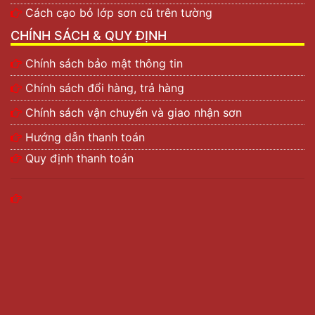
Không bị cháy và không chứa chất độc hại:
Cách cạo bỏ lớp sơn cũ trên tường
Những chất có tính độc như chì và thủy ngân
CHÍNH SÁCH & QUY ĐỊNH
không được cho vào trong sơn, đảm bảo an toàn
cho người thi công và sử dụng sơn.
Chính sách bảo mật thông tin
Chính sách đổi hàng, trả hàng
Chính sách vận chuyển và giao nhận sơn
Hướng dẫn thanh toán
Quy định thanh toán
Sơn sân thể thao Kova CT08