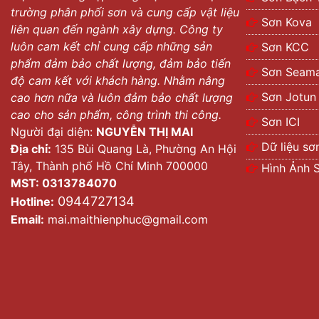
trường phân phối sơn và cung cấp vật liệu
Sơn Kova
liên quan đến ngành xây dựng. Công ty
luôn cam kết chỉ cung cấp những sản
Sơn KCC
phẩm đảm bảo chất lượng, đảm bảo tiến
Sơn Seama
độ cam kết với khách hàng. Nhằm nâng
Sơn Jotun
cao hơn nữa và luôn đảm bảo chất lượng
cao cho sản phẩm, công trình thi công.
Sơn ICI
Người đại diện:
NGUYỄN THỊ MAI
Dữ liệu sơ
Địa chỉ:
135 Bùi Quang Là, Phường An Hội
Tây, Thành phố Hồ Chí Minh 700000
Hình Ảnh 
MST: 0313784070
0944727134
Hotline:
Email:
mai.maithienphuc@gmail.com