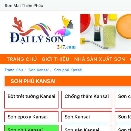
Sơn Mai Thiên Phúc
TRANG CHỦ
GIỚI THIỆU
NHÀ SẢN XUẤT SƠN
Trang Chủ
Sơn Kansai
Sơn phủ Kansai
SƠN PHỦ KANSAI
Bột trét tường Kansai
Chống thấm Kansai
Sơn c
Sơn epoxy Kansai
Sơn Kansai
Sơn l
Sơn phủ Kansai
Sơn sàn Kansai
Sơn t