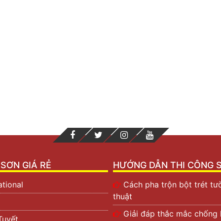
SƠN GIÁ RẺ
HƯỚNG DẪN THI CÔNG 
ational
Cách pha trộn bột trét t
thuật
Giải đáp thắc mắc chống k
Tuyết