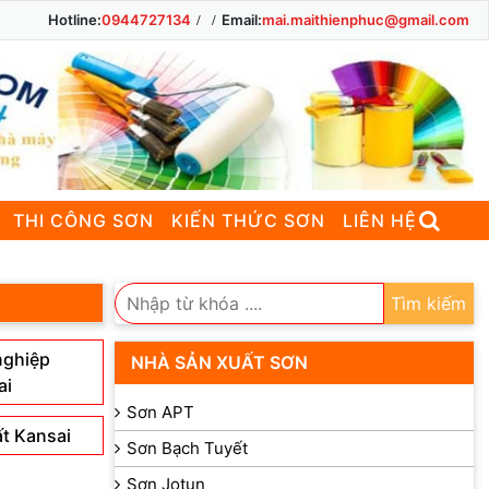
Hotline:
0944727134
Email:
mai.maithienphuc@gmail.com
THI CÔNG SƠN
KIẾN THỨC SƠN
LIÊN HỆ
Tìm kiếm
nghiệp
NHÀ SẢN XUẤT SƠN
ai
Sơn APT
ất Kansai
Sơn Bạch Tuyết
Sơn Jotun