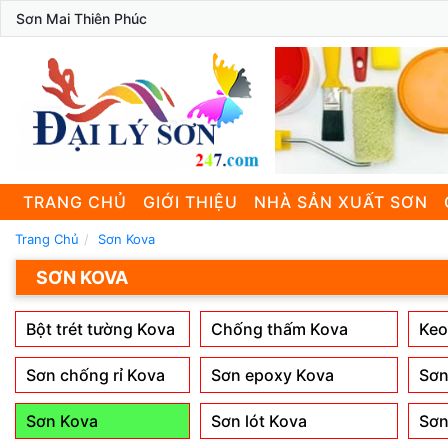
Sơn Mai Thiên Phúc
TRANG CHỦ
GIỚI THIỆU
NHÀ SẢN XUẤT SƠN
Trang Chủ
Sơn Kova
SƠN KOVA
Bột trét tường Kova
Chống thấm Kova
Keo
Sơn chống rỉ Kova
Sơn epoxy Kova
Sơn
Sơn Kova
Sơn lót Kova
Sơn