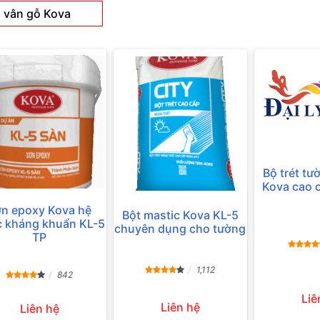
 vân gỗ Kova
Bộ trét tư
Kova cao 
n epoxy Kova hệ
Bột mastic Kova KL-5
 kháng khuẩn KL-5
chuyên dụng cho tường
TP
1,112
842
Liê
Liên hệ
Liên hệ