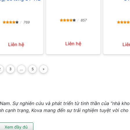
857
769
Liên hệ
Liên hệ
Liê
2
3
…
5
»
 Nam. Sự nghiên cứu và phát triển từ tinh thần của “nhà kh
ành cạnh trạng, Kova mang đến sự trải nghiệm tuyệt vời cho
Xem đầy đủ
t ra thế giới