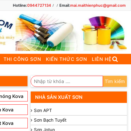
Hotline:
0944727134
Email:
mai.maithienphuc@gmail.com
THI CÔNG SƠN
KIẾN THỨC SƠN
LIÊN HỆ
Tìm kiếm
 nóng Kova
NHÀ SẢN XUẤT SƠN
h Kova
Sơn APT
Sơn Bạch Tuyết
t Kova
Sơn Jotun