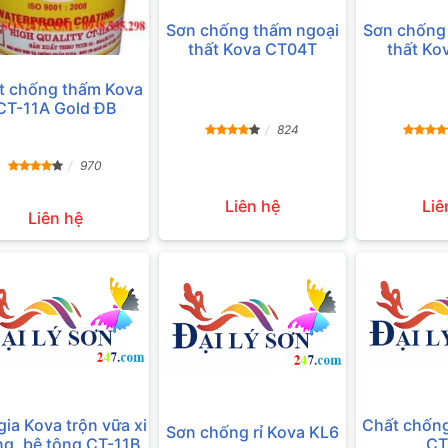
Sơn chống thấm ngoại
Sơn chống
thất Kova CT04T
thất Ko
t chống thấm Kova
CT-11A Gold ĐB
824
970
Liên hệ
Liê
Liên hệ
gia Kova trộn vữa xi
Chất chốn
Sơn chống rỉ Kova KL6
g, bê tông CT-11B
CT