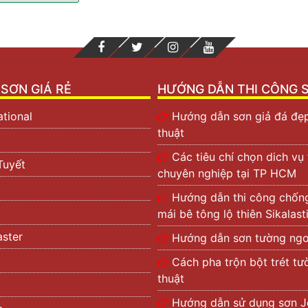
 học Kovalevskaia của PGS.TS Nguyễn Thị Hòe vào năm 19
các nhà khoa học hàng đầu tại Mỹ. Bà đã ký kết hợp tác vớ
 sơn Kova
chính thức có mặt tại thị trường khu vực phía Nam
TOP 12 Công ty tại Việt Nam và các nước ĐNA. Xếp vị trí t
SƠN GIÁ RẺ
HƯỚNG DẪN THI CÔNG 
ational
Hướng dẫn sơn giả đá đẹ
thuật
Các tiêu chí chọn dich vụ
Tuyết
chuyên nghiệp tại TP HCM
Hướng dẫn thi công chốn
mái bê tông lộ thiên Sikalas
ster
Hướng dẫn sơn tường ngoà
Cách pha trộn bột trét t
thuật
Hướng dẫn sử dụng sơn J