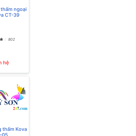
 thấm ngoại
va CT-39
802
n hệ
g thấm Kova
-05