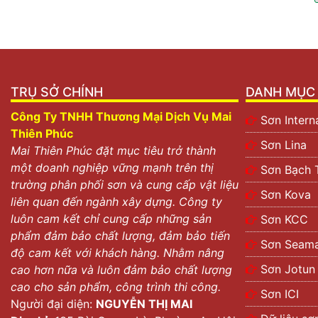
Thương hiệu
sơn Kova
bắt nguồn được giải thưởng khoa
là cơ hội lớn cho PGS.TS Nguyễn Thị Hòe được làm việc 
sơn hàng đầu tại Mỹ – Smiland. Cũng từ đó
thương hiệu
Với 25 năm phát triển hàng đầu tại Việt Nam. Nằm trong 
TRỤ SỞ CHÍNH
DANH MỤC 
danh sách nhà máy Việt Nam và ĐNA.
Công Ty TNHH Thương Mại Dịch Vụ Mai
Sơn Intern
Thiên Phúc
Sơn Lina
Mai Thiên Phúc đặt mục tiêu trở thành
một doanh nghiệp vững mạnh trên thị
Sơn Bạch 
trường phân phối sơn và cung cấp vật liệu
Sơn Kova
liên quan đến ngành xây dựng. Công ty
luôn cam kết chỉ cung cấp những sản
Sơn KCC
phẩm đảm bảo chất lượng, đảm bảo tiến
Sơn Seama
độ cam kết với khách hàng. Nhằm nâng
Sơn Jotun
cao hơn nữa và luôn đảm bảo chất lượng
cao cho sản phẩm, công trình thi công.
Sơn ICI
Người đại diện:
NGUYỄN THỊ MAI