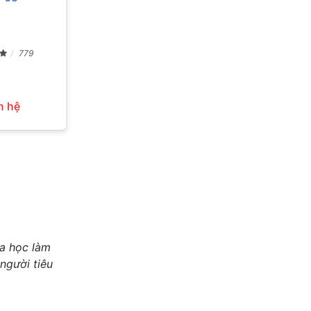
779
n hệ
oa học làm
 người tiêu