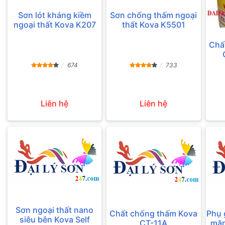
Sơn lót kháng kiềm
Sơn chống thấm ngoại
ngoại thất Kova K207
thất Kova K5501
Chấ
674
733
Liên hệ
Liên hệ
Sơn ngoại thất nano
Chất chống thấm Kova
Phụ 
siêu bên Kova Self
CT-11A
măn