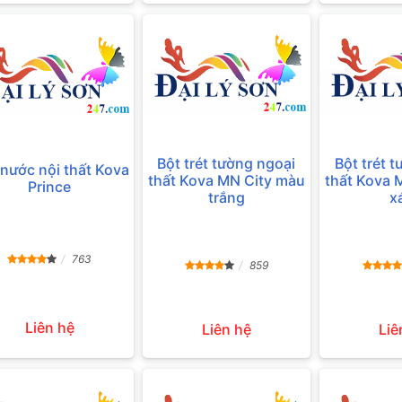
Bột trét tường ngoại
Bột trét 
nước nội thất Kova
thất Kova MN City màu
thất Kova 
Prince
trắng
x
763
859
Liên hệ
Liên hệ
Liê