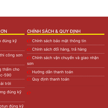
93. Đây cũng
i tập đoàn
.
hứ 7 trong
SƠN
CHÍNH SÁCH & QUY ĐỊNH
p đúng kỹ
Chính sách bảo mật thông tin
Chính sách đổi hàng, trả hàng
 thi công sơn
Chính sách vận chuyển và giao nhận
sơn
g thấm cho
Hướng dẫn thanh toán
tic-590
Quy định thanh toán
i trời
ường đúng kỹ
otun đúng kỹ