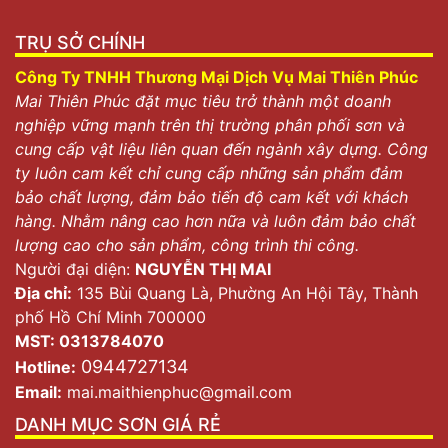
TRỤ SỞ CHÍNH
Công Ty TNHH Thương Mại Dịch Vụ Mai Thiên Phúc
Mai Thiên Phúc đặt mục tiêu trở thành một doanh
nghiệp vững mạnh trên thị trường phân phối sơn và
cung cấp vật liệu liên quan đến ngành xây dựng. Công
ty luôn cam kết chỉ cung cấp những sản phẩm đảm
bảo chất lượng, đảm bảo tiến độ cam kết với khách
hàng. Nhằm nâng cao hơn nữa và luôn đảm bảo chất
lượng cao cho sản phẩm, công trình thi công.
Người đại diện:
NGUYỄN THỊ MAI
Địa chỉ:
135 Bùi Quang Là, Phường An Hội Tây, Thành
Thế nào là sơn nội thất?
phố Hồ Chí Minh 700000
MST: 0313784070
Sơn nội thất Tamado gồm những loại nào?
0944727134
Hotline:
Tamado – Thế hệ sơn nội thất không chỉ được biết đến
Email:
mai.maithienphuc@gmail.com
là có chất lượng cao mà còn có giá thành phải chăng.
DANH MỤC SƠN GIÁ RẺ
Đây là dòng sơn phù hợp cho nhiều công trình, với