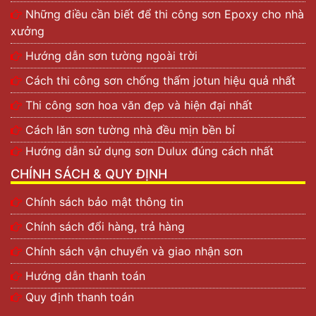
Những điều cần biết để thi công sơn Epoxy cho nhà
xưởng
Hướng dẫn sơn tường ngoài trời
Cách thi công sơn chống thấm jotun hiệu quả nhất
Sơn nội thất dòng Tamado
Thi công sơn hoa văn đẹp và hiện đại nhất
Plus
Cách lăn sơn tường nhà đều mịn bền bỉ
Hướng dẫn sử dụng sơn Dulux đúng cách nhất
Tamado Gol
CHÍNH SÁCH & QUY ĐỊNH
Tamado Gol là sơn nội thất cao cấp, giúp giữ cho bề
mặt tường luôn trong trại thái sạch đẹp, mát mẻ. Áp
Chính sách bảo mật thông tin
dụng công nghệ Colour Guard giúp màng sơn luôn giữ
được vẻ đẹp tươi mới, không bị phai màu. Đối với
Chính sách đổi hàng, trả hàng
những gia đình có con nhỏ, căn nhà sẽ giúp trẻ thỏa
Chính sách vận chuyển và giao nhận sơn
sức khám phá, vui chơi và phát triển, không sợ tường
nhà bị bám bẩn.
Hướng dẫn thanh toán
Quy định thanh toán
Đến với sơn Tamado Gol giúp bề mặng nhẵn mịn, luôn