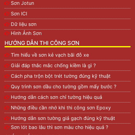
Sơn Jotun
Độ bền cao và chất lượng tốt.
Màng sơn dày và tốc độ khô nhanh.
Sơn ICI
Chống chịu ma sát, cọ xát và va đập tốt.
Dữ liệu sơn
Mặt sơn bóng, khó phai màu và màu tươi sáng.
Màu đẹp và khó phai và độ bám dính tuyệt vời.
Hình Ảnh Sơn
Chống trơn trượt, kháng hóa chất và kháng ẩm,
HƯỚNG DẪN THI CÔNG SƠN
nấm mốc.
Thi công nhanh chóng, dễ dàng, thời gian chờ tối
Tìm hiểu về sơn kẻ vạch bãi đỗ xe
thiểu.
Giải đáp thắc mắc chống kiềm là gì ?
Tác dụng của sơn Epoxy Kansai
Cách pha trộn bột trét tường đúng kỹ thuật
Sơn Kansai được sử dụng rộng rãi để sơn sàn công
Quy trình sơn dầu cho tường gồm mấy bước ?
nghiệp trong các nhà máy, xí nghiệp. Nó cũng được sử
dụng trong nhiều dự án khác, chẳng hạn như:
Hướng dẫn cách sơn chỉ tường hiệu quả
Những điều cần nhớ khi thi công sơn Epoxy
Nhà máy hóa chất và dược phẩm.
Nhà máy thực phẩm, văn phòng, tòa nhà chọc
Hướng dẫn sơn tường giả gạch đúng kỹ thuật
trời.
Sơn lót bao lâu thì sơn màu cho hiệu quả ?
Bệnh viện, phòng sạch, nhà máy điện tử, nhà kho,