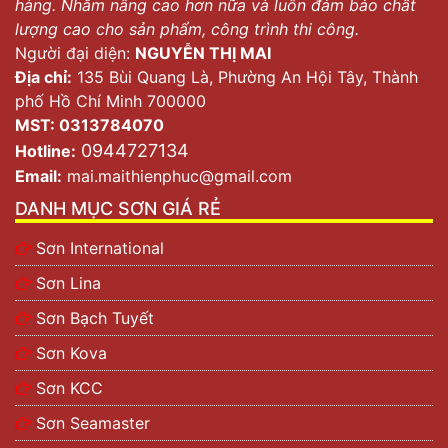
hàng. Nhằm nâng cao hơn nữa và luôn đảm bảo chất
lượng cao cho sản phẩm, công trình thi công.
Người đại diện:
NGUYỄN THỊ MAI
Địa chỉ:
135 Bùi Quang Là, Phường An Hội Tây, Thành
phố Hồ Chí Minh 700000
MST: 0313784070
0944727134
Hotline:
Email:
mai.maithienphuc@gmail.com
DANH MỤC SƠN GIÁ RẺ
Sơn International
Sơn Lina
Sơn Kansai Epoxy
Sơn Bạch Tuyết
Ưu điểm và tác dụng sơn epoxy Kansai
Sơn Kova
Ưu điểm của sơn Kansai
Sơn KCC
Những ưu điểm của sơn Kansai như sau:
Sơn Seamaster
Giá phải chăng.