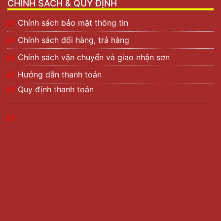
xưởng đóng tàu…
CHÍNH SÁCH & QUY ĐỊNH
Hồ bơi, thuyền, máy móc, sân thể thao, sân bóng,
Chính sách bảo mật thông tin
sân tennis…
Chính sách đổi hàng, trả hàng
Chính sách vận chuyển và giao nhận sơn
Hướng dẫn thanh toán
Quy định thanh toán