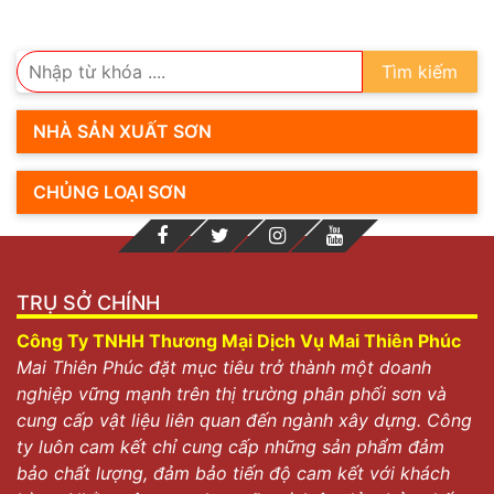
và lựa chọn. Điểm mạnh của Sơn Kansai nằm ở chất
lượng và giá cả bền đẹp, giá cả phù hợp với túi tiền
của đa số người dùng.
Tìm kiếm
Sơn epoxy Kansai là gì?
NHÀ SẢN XUẤT SƠN
Sơn Epoxy Kansai là loại sơn hai thành phần gồm phần
đóng rắn và phần sơn. Nó bảo vệ sàn bằng bê tông,
CHỦNG LOẠI SƠN
kim loại, sắt, thép,… kéo dài thời gian sử dụng. Hạn
chế hư hỏng và các tác động xấu từ môi trường. Như
một lớp bảo vệ hoàn hảo giúp nâng cao độ bền và
tăng tính thẩm mỹ, thẩm mỹ cho toàn bộ khung cảnh
xung quanh.
TRỤ SỞ CHÍNH
Công Ty TNHH Thương Mại Dịch Vụ Mai Thiên Phúc
Mai Thiên Phúc đặt mục tiêu trở thành một doanh
nghiệp vững mạnh trên thị trường phân phối sơn và
cung cấp vật liệu liên quan đến ngành xây dựng. Công
ty luôn cam kết chỉ cung cấp những sản phẩm đảm
bảo chất lượng, đảm bảo tiến độ cam kết với khách