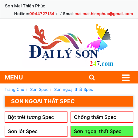
Sơn Mai Thiên Phúc
Hotline:
0944727134
Email:
mai.maithienphuc@gmail.com
MENU
Trang Chủ
Sơn Spec
Sơn ngoại thất Spec
SƠN NGOẠI THẤT SPEC
Bột trét tường Spec
Chống thấm Spec
Sơn lót Spec
Sơn ngoại thất Spec