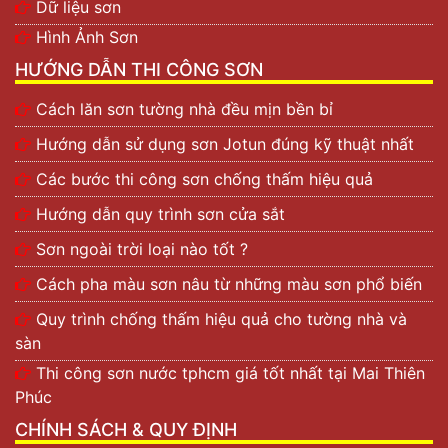
Dữ liệu sơn
Các sản phẩm sơn Dulux trên thị trường
Hình Ảnh Sơn
Hiện tại ở thị trường Việt Nam, thương hiệu Dulux phổ
HƯỚNG DẪN THI CÔNG SƠN
biến nhất với 5 loại cơ bản như sau: Sơn Dulux ngoại
thất, sơn Dulux nội thất, sơn lót chống kiềm, sơn lót
Cách lăn sơn tường nhà đều mịn bền bỉ
chống thấm và bột trét.
Hướng dẫn sử dụng sơn Jotun đúng kỹ thuật nhất
Sơn Dulux ngoại thất
Các bước thi công sơn chống thấm hiệu quả
Các sản phẩm sơn ngoại thất của Dulux được sản xuất
Hướng dẫn quy trình sơn cửa sắt
theo công nghệ tiên tiến hiện đại. Đem lại hiệu quả bảo
vệ tối ưu cho tường nhà bạn trước những tác động của
Sơn ngoài trời loại nào tốt ?
môi trường, đặc biệt là khí hậu khắc nghiệt như Việt
Cách pha màu sơn nâu từ những màu sơn phổ biến
Nam.
Quy trình chống thấm hiệu quả cho tường nhà và
Sơn Dulux
ngoài trời được yêu thích bởi những tính
sàn
năng nổi bật như chống bong tróc, thấm nước, ngăn
Thi công sơn nước tphcm giá tốt nhất tại Mai Thiên
ngừa sự xuất hiện của nấm mốc, rong rêu, bền màu tối
Phúc
đa, độ che phủ cao,…
CHÍNH SÁCH & QUY ĐỊNH
Các loại sơn Dulux ngoài trời được yêu thích nhất: