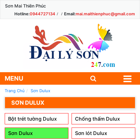
Sơn Mai Thiên Phúc
Hotline:
0944727134
Email:
mai.maithienphuc@gmail.com
MENU
Trang Chủ
Sơn Dulux
SƠN DULUX
Bột trét tường Dulux
Chống thấm Dulux
Sơn Dulux
Sơn lót Dulux