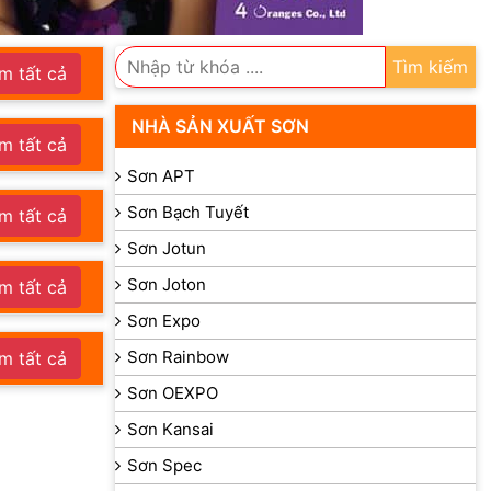
Tìm kiếm
m tất cả
NHÀ SẢN XUẤT SƠN
m tất cả
Sơn APT
Sơn Bạch Tuyết
m tất cả
Sơn Jotun
Sơn Joton
m tất cả
Sơn Expo
Sơn Rainbow
m tất cả
Sơn OEXPO
Sơn Kansai
Sơn Spec