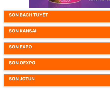
SƠN BẠCH TUYẾT
SƠN KANSAI
SƠN EXPO
SƠN OEXPO
SƠN JOTUN