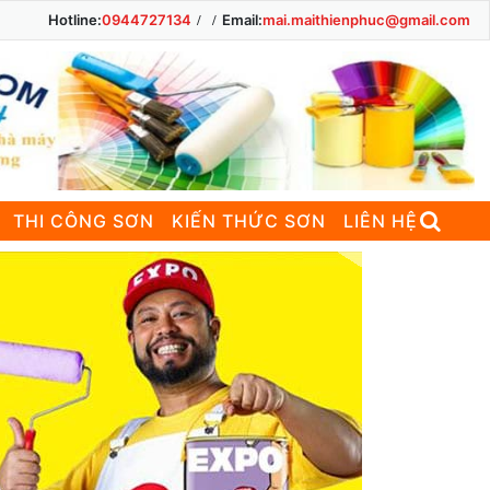
Hotline:
0944727134
Email:
mai.maithienphuc@gmail.com
THI CÔNG SƠN
KIẾN THỨC SƠN
LIÊN HỆ