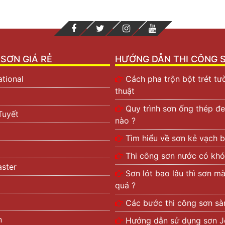
SƠN GIÁ RẺ
HƯỚNG DẪN THI CÔNG 
ational
Cách pha trộn bột trét t
thuật
Quy trình sơn ống thép đe
Tuyết
nào ?
Tìm hiểu về sơn kẻ vạch b
Thi công sơn nước có khó
ster
Sơn lót bao lâu thì sơn m
quả ?
Các bước thi công sơn s
n
Hướng dẫn sử dụng sơn J