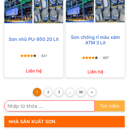
Sơn chống rỉ màu xám
Sơn nhũ PU-950 20 Lit
ATM 3 Lit
641
667
Liên hệ
Liên hệ
1
2
3
…
96
»
Tìm kiếm
NHÀ SẢN XUẤT SƠN