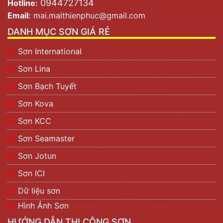
0944727134
Hotline:
Email:
mai.maithienphuc@gmail.com
DANH MỤC SƠN GIÁ RẺ
Sơn International
Sơn Lina
Sơn Bạch Tuyết
Sơn Kova
Sơn KCC
Sơn Seamaster
Sơn Jotun
Sơn ICI
Dữ liệu sơn
Hình Ảnh Sơn
HƯỚNG DẪN THI CÔNG SƠN