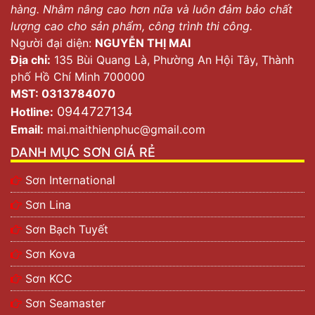
hàng. Nhằm nâng cao hơn nữa và luôn đảm bảo chất
lượng cao cho sản phẩm, công trình thi công.
Người đại diện:
NGUYỄN THỊ MAI
Địa chỉ:
135 Bùi Quang Là, Phường An Hội Tây, Thành
phố Hồ Chí Minh 700000
MST: 0313784070
0944727134
Hotline:
Email:
mai.maithienphuc@gmail.com
DANH MỤC SƠN GIÁ RẺ
Sơn International
Sơn Lina
Sơn Bạch Tuyết
Sơn Kova
Sơn KCC
Sơn Seamaster