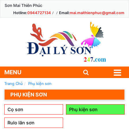
Sơn Mai Thiên Phúc
Hotline:
0944727134
Email:
mai.maithienphuc@gmail.com
MENU
Trang Chủ
Phụ kiện sơn
PHỤ KIỆN SƠN
Cọ sơn
Phụ kiện sơn
Rulo lăn sơn