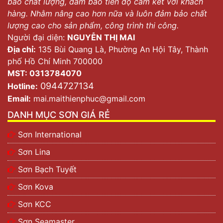
bảo chất lượng, đảm bảo tiến độ cam kết với khách
hàng. Nhằm nâng cao hơn nữa và luôn đảm bảo chất
lượng cao cho sản phẩm, công trình thi công.
Người đại diện:
NGUYỄN THỊ MAI
Địa chỉ:
135 Bùi Quang Là, Phường An Hội Tây, Thành
phố Hồ Chí Minh 700000
MST: 0313784070
0944727134
Hotline:
Email:
mai.maithienphuc@gmail.com
DANH MỤC SƠN GIÁ RẺ
Sơn International
Sơn Lina
Sơn Bạch Tuyết
Sơn Kova
Sơn KCC
Sơn Seamaster