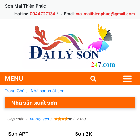
Sơn Mai Thiên Phúc
Hotline:
0944727134
Email:
mai.maithienphuc@gmail.com
MENU
Trang Chủ
Nhà sản xuất sơn
Nhà sản xuất sơn
- Cập nhật:
Vu Nguyen
7,180
Sơn APT
Sơn 2K