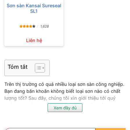
Sơn sàn Kansai Sureseal
SL1
1,628
Liên hệ
Tóm tắt
Trên thị trường có quá nhiều loại sơn sàn công nghiệp.
Bạn đang băn khoăn không biết loại sơn nào có chất
lượng tốt? Sau đây, chúng tôi xin giới thiệu tới quý
khách
sơn sàn Kansai
, một dòng sơn có chất lượng
Xem đầy đủ
hàng đầu, thân thiện với môi trường, phù hợp với nhiều
công trình công nghiệp từ nặng đến nhẹ. Quý khách có
thể tham khảo trong bài viết dưới đây.