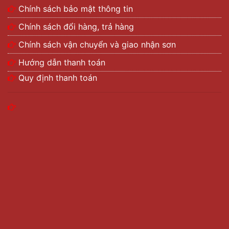
Chính sách bảo mật thông tin
Chính sách đổi hàng, trả hàng
Chính sách vận chuyển và giao nhận sơn
Hướng dẫn thanh toán
Quy định thanh toán
Sơn lót Kansai Sureseal PS38 kháng hóa chất
Đây
là loại sơn lót epoxy hai thành phần có độ nhớt
thấp. Sơn Sureseal PS38 có đặc tính thẩm thấu cao
cho bề mặt bê tông ẩm.
Ứng dụng cho các bề mặt bê tông, vữa. Sơn được sử
dụng như chất làm cứng bề mặt cho sàn bê tông của
nhà xưởng, nhà kho…
Tính năng nổi bật của sơn lót Kansai
Sureseal PS38: