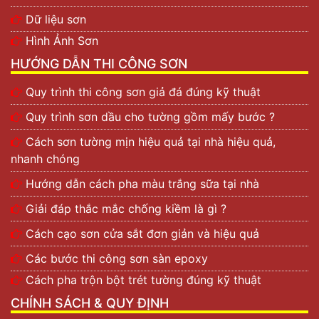
Sơn lót Kansai Sureseal PS38; Sơn phủ epoxy
Sureseal
Dữ liệu sơn
SL1; và
Sơn phủ sàn bê tông epoxy Kansai Paralux
Hình Ảnh Sơn
4HG. Sau đây chúng ta sẽ cùng tìm hiểu rõ hơn về đặc
HƯỚNG DẪN THI CÔNG SƠN
tính của từng loại:
Sơn lót Kansai Sureseal PS38 kháng hóa chất
Quy trình thi công sơn giả đá đúng kỹ thuật
Quy trình sơn dầu cho tường gồm mấy bước ?
Cách sơn tường mịn hiệu quả tại nhà hiệu quả,
nhanh chóng
Hướng dẫn cách pha màu trắng sữa tại nhà
Giải đáp thắc mắc chống kiềm là gì ?
Cách cạo sơn cửa sắt đơn giản và hiệu quả
Các bước thi công sơn sàn epoxy
Cách pha trộn bột trét tường đúng kỹ thuật
CHÍNH SÁCH & QUY ĐỊNH