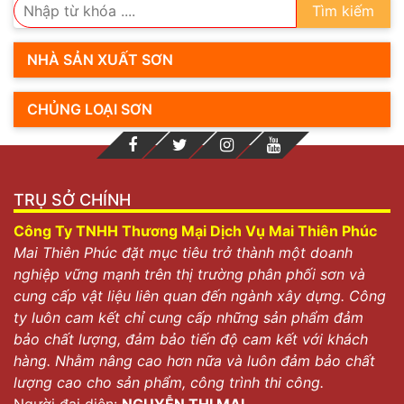
Tìm kiếm
Giới thiệu về sơn sàn Kansai
NHÀ SẢN XUẤT SƠN
CHỦNG LOẠI SƠN
TRỤ SỞ CHÍNH
Công Ty TNHH Thương Mại Dịch Vụ Mai Thiên Phúc
Sơn Kansai là hãng sơn số 1 Nhật Bản
Mai Thiên Phúc đặt mục tiêu trở thành một doanh
nghiệp vững mạnh trên thị trường phân phối sơn và
Sơn Kansai là thương hiệu sơn lớn đến từ Nhật Bản.
cung cấp vật liệu liên quan đến ngành xây dựng. Công
Kansai nằm trong top 6 những nhà sản xuất vật liệu
ty luôn cam kết chỉ cung cấp những sản phẩm đảm
phủ lớn nhất thế giới.
bảo chất lượng, đảm bảo tiến độ cam kết với khách
hàng. Nhằm nâng cao hơn nữa và luôn đảm bảo chất
Tập đoàn sơn Kansai ra đời năm 1918, trong suốt hơn
lượng cao cho sản phẩm, công trình thi công.
100 năm qua Kansai đã tạo ra những dòng sơn chất