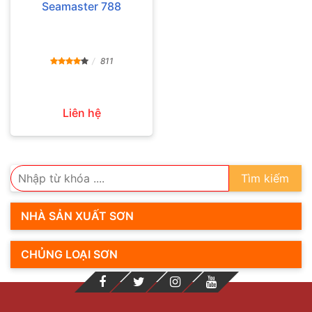
Seamaster 788
811
Liên hệ
Tìm kiếm
NHÀ SẢN XUẤT SƠN
CHỦNG LOẠI SƠN