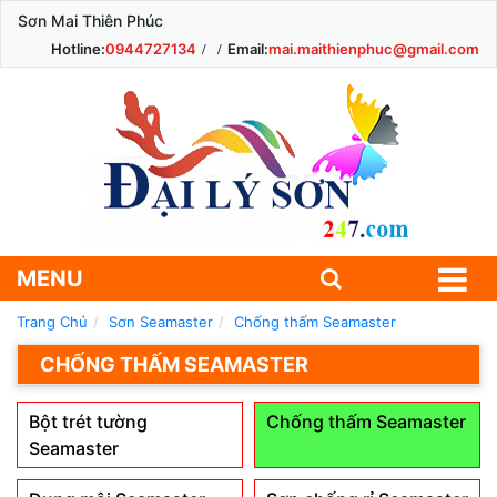
Sơn Mai Thiên Phúc
Hotline:
0944727134
Email:
mai.maithienphuc@gmail.com
MENU
Trang Chủ
Sơn Seamaster
Chống thấm Seamaster
CHỐNG THẤM SEAMASTER
Bột trét tường
Chống thấm Seamaster
Seamaster