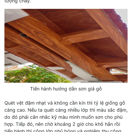
tượng cháy.
Tiến hành hướng dẫn sơn giả gỗ
Quét vệt đậm nhạt và không cần kín thì tỷ lệ giống gỗ
càng cao. Nếu ta quét càng nhiều lớp thì màu sắc đậm,
do đó phải cân nhắc kỹ màu mình muốn sơn cho phù
hợp. Tiếp đó, nên chờ khoảng 2 giờ cho khô hẳn rồi
tiến hành thi công lớp phủ bóng và nghiệm thu công