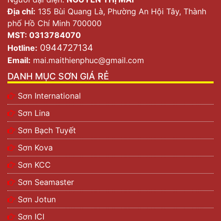
Địa chỉ:
135 Bùi Quang Là, Phường An Hội Tây, Thành
phố Hồ Chí Minh 700000
MST: 0313784070
0944727134
Hotline:
Email:
mai.maithienphuc@gmail.com
DANH MỤC SƠN GIÁ RẺ
Sơn International
Sơn Lina
Sơn Bạch Tuyết
Sơn Kova
Sơn KCC
Sơn Seamaster
Sơn Jotun
Sơn ICI