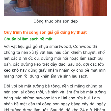
Công thức pha sơn đẹp
Quy trình thi công sơn giả gỗ đúng kỹ thuật
Chuẩn bị làm sạch bề mặt
Với vật liệu giả gỗ nhựa smartwood, Conwood,thì
chúng ta nên xử lý vật liệu nếu còn khiếm khuyết, nhổ
hết các đinh ốc cũ, đường mối nối hoặc làm sạch bụi
bẩn, các đường keo trét dày đặc. Sau đó, đợi các lớp
keo khô hãy dùng giấy nhám nhám kỹ cho bề mặt mịn
màng hơn rồi dùng khăn ẩm vệ sinh lau sạch.
Đôi với bề mặt tường bê tông, nền xi măng chúng ta
nên sơn lại đồng thời, vệ sinh và làm ẩm bề mặt tường
bằng rulo nhứng nuwosc lăn đi lại cho rửa bụi. Làm
nhẵn bề mặt cần thi công sơn ngay bằng cây dài ngày
khi tường được làm ướt. Sau đó, để kho 24 giờ. Nhám