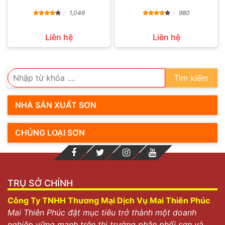
1,046
980
Liên hệ
Liên hệ
Tìm kiếm
NHÀ SẢN XUẤT SƠN
CHỦNG LOẠI SƠN
TRỤ SỞ CHÍNH
Công Ty TNHH Thương Mại Dịch Vụ Mai Thiên Phúc
Mai Thiên Phúc đặt mục tiêu trở thành một doanh
nghiệp vững mạnh trên thị trường phân phối sơn và