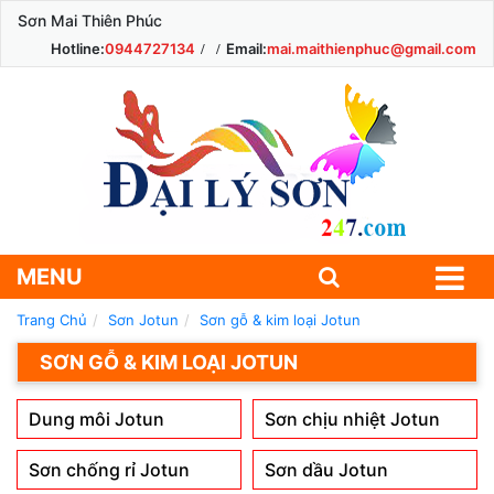
Sơn Mai Thiên Phúc
Hotline:
0944727134
Email:
mai.maithienphuc@gmail.com
MENU
Trang Chủ
Sơn Jotun
Sơn gỗ & kim loại Jotun
SƠN GỖ & KIM LOẠI JOTUN
Dung môi Jotun
Sơn chịu nhiệt Jotun
Sơn chống rỉ Jotun
Sơn dầu Jotun