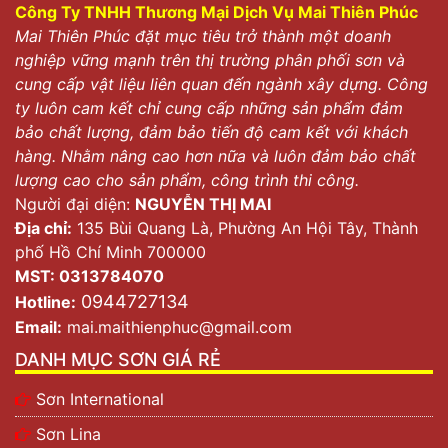
Công Ty TNHH Thương Mại Dịch Vụ Mai Thiên Phúc
Mai Thiên Phúc đặt mục tiêu trở thành một doanh
nghiệp vững mạnh trên thị trường phân phối sơn và
cung cấp vật liệu liên quan đến ngành xây dựng. Công
ty luôn cam kết chỉ cung cấp những sản phẩm đảm
bảo chất lượng, đảm bảo tiến độ cam kết với khách
hàng. Nhằm nâng cao hơn nữa và luôn đảm bảo chất
lượng cao cho sản phẩm, công trình thi công.
Người đại diện:
NGUYỄN THỊ MAI
Địa chỉ:
135 Bùi Quang Là, Phường An Hội Tây, Thành
phố Hồ Chí Minh 700000
MST: 0313784070
0944727134
Hotline:
Email:
mai.maithienphuc@gmail.com
Sản phẩm sơn Joton
DANH MỤC SƠN GIÁ RẺ
Joton là dòng sơn được sản xuất dựa trên dây chuyển,
Sơn International
công nghệ hiện đại của Nhật Bản. Với mục đích đem
Sơn Lina
đến người tiêu dùng Việt sản phẩm sơn chất lượng