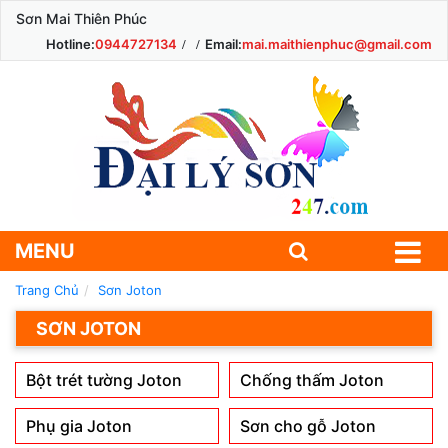
Sơn Mai Thiên Phúc
Hotline:
0944727134
Email:
mai.maithienphuc@gmail.com
MENU
Trang Chủ
Sơn Joton
SƠN JOTON
Bột trét tường Joton
Chống thấm Joton
Phụ gia Joton
Sơn cho gỗ Joton