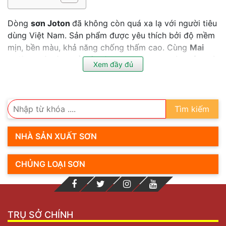
Dòng
sơn Joton
đã không còn quá xa lạ với người tiêu
dùng Việt Nam. Sản phẩm được yêu thích bởi độ mềm
mịn, bền màu, khả năng chống thấm cao. Cùng
Mai
Thiên Phúc
tìm hiểu về dòng sơn này qua bài viết dưới
Xem đầy đủ
đây nhé.
Sơn Joton có nguồn gốc xuất xứ từ đâu?
Tìm kiếm
NHÀ SẢN XUẤT SƠN
CHỦNG LOẠI SƠN
TRỤ SỞ CHÍNH