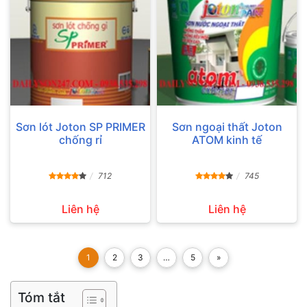
Sơn lót Joton SP PRIMER
Sơn ngoại thất Joton
chống rỉ
ATOM kinh tế
712
745
Liên hệ
Liên hệ
1
2
3
…
5
»
Tóm tắt