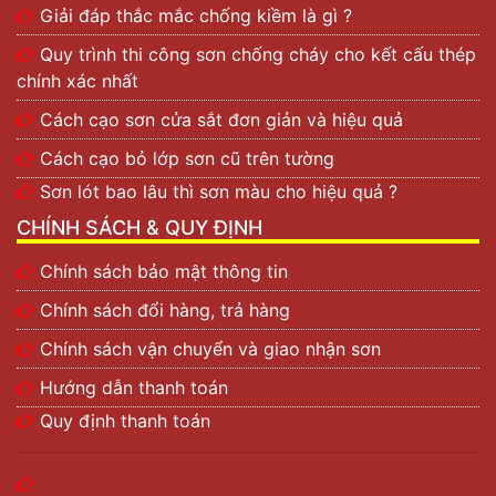
kháng khuẩn, chống ẩm ướt nên sản phẩm có khả
Giải đáp thắc mắc chống kiềm là gì ?
năng chống thấm cao. Dòng sơn này cũng rất
thích hợp sử dụng với điều kiện thời tiết nóng ẩm
Quy trình thi công sơn chống cháy cho kết cấu thép
như ở Việt Nam.
chính xác nhất
Chất sơn mềm mịn, độ bền cao:
Lớp sơn mềm
Cách cạo sơn cửa sắt đơn giản và hiệu quả
mịn, khi quét lên bề mặt sẽ tạo nên độ căng bóng
Cách cạo bỏ lớp sơn cũ trên tường
làm tăng tính thẩm mỹ cho công trình.
Quy trình thi công nhanh chóng:
dễ dàng thi
Sơn lót bao lâu thì sơn màu cho hiệu quả ?
công sơn trên mọi bề mặt chất liệu công trình.
CHÍNH SÁCH & QUY ĐỊNH
Đặc biệt là dòng sơn chống thấm có thể được sử
dụng trên các bề mặt thô như xi măng, vữa.
Chính sách bảo mật thông tin
Bảng màu sơn Joton mới nhất
Chính sách đổi hàng, trả hàng
Sơn Joton
sở hữu bảng màu đa dạng với 1000 màu
Chính sách vận chuyển và giao nhận sơn
sơn. Dù hạng mục thi công của khách hàng được thiết
Hướng dẫn thanh toán
kế theo phong cách nào hoặc khách hàng yêu thích
gam màu gì. Thì Joton luôn có những gam màu phù
Quy định thanh toán
hợp để khách hàng lựa chọn. Sau đây là
bảng màu sơn
Joton
mà bạn có thể tham khảo.