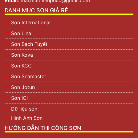
Email:
mai.maithienphuc@gmail.com
DANH MỤC SƠN GIÁ RẺ
Sơn International
Sơn Lina
Sơn Bạch Tuyết
Sơn Kova
Sơn KCC
Sơn Seamaster
Sơn Jotun
Sơn ICI
Dữ liệu sơn
Hình Ảnh Sơn
HƯỚNG DẪN THI CÔNG SƠN