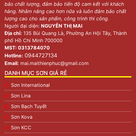
bảo chất lượng, đảm bảo tiến độ cam kết với khách
hàng. Nhằm nâng cao hơn nữa và luôn đảm bảo chất
lượng cao cho sản phẩm, công trình thi công.
Người đại diện:
NGUYỄN THỊ MAI
Địa chỉ:
135 Bùi Quang Là, Phường An Hội Tây, Thành
phố Hồ Chí Minh 700000
MST: 0313784070
0944727134
Hotline:
Email:
mai.maithienphuc@gmail.com
DANH MỤC SƠN GIÁ RẺ
Sơn International
Sơn Lina
Sơn Bạch Tuyết
Sơn Kova
Sơn KCC