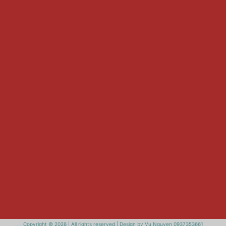
Copyright © 2026 | All rights reserved | Design by Vu Nguyen 0937353661