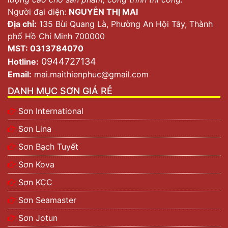
Người đại diện:
NGUYỄN THỊ MAI
Địa chỉ:
135 Bùi Quang Là, Phường An Hội Tây, Thành
phố Hồ Chí Minh 700000
MST: 0313784070
0944727134
Hotline:
Email:
mai.maithienphuc@gmail.com
DANH MỤC SƠN GIÁ RẺ
Sơn International
Sơn Lina
Sơn Bạch Tuyết
Sơn Kova
Sơn KCC
Sơn Seamaster
Sơn Jotun