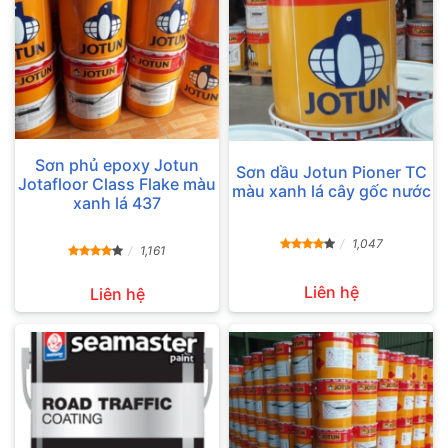
Sơn phủ epoxy Jotun
Sơn dầu Jotun Pioner TC
Jotafloor Class Flake màu
màu xanh lá cây gốc nước
xanh lá 437
1,047
1,161
Liên hệ
Liên hệ