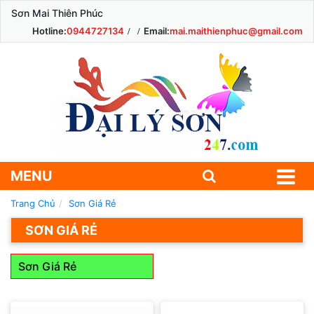
Sơn Mai Thiên Phúc
Hotline:
0944727134
Email:
mai.maithienphuc@gmail.com
MENU
Trang Chủ
Sơn Giá Rẻ
SƠN GIÁ RẺ
Sơn Giá Rẻ