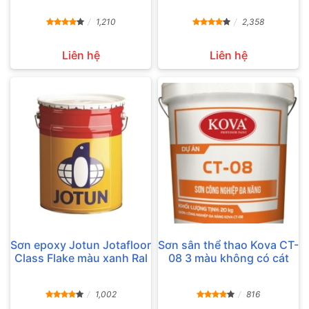
1,210
2,358
Liên hệ
Liên hệ
Sơn epoxy Jotun Jotafloor
Sơn sân thể thao Kova CT-
Class Flake màu xanh Ral
08 3 màu không có cát
1,002
816