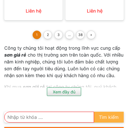
Liên hệ
Liên hệ
1
2
3
…
38
»
Công ty chúng tôi hoạt động trong lĩnh vực cung cấp
sơn giá rẻ
cho thị trường sơn trên toàn quốc. Với nhiều
năm kinh nghiệp, chúng tôi luôn đảm bảo chất lượng
sơn đến tay người tiêu dùng. Luôn luôn có các chứng
nhận sơn kèm theo khi quý khách hàng có nhu cầu.
Khi mua
sơn giá rẻ
tại công ty chúng tôi, quý khách
Xem đầy đủ
hàng yên tâm không lo sợ sơn giả, sơn kém chất lượng
.v.v… Chúng tôi luôn đáp ứng mọi yêu cầu của quý
khách hàng từ công trình nhỏ lẻ đến các dự án lớn, sử
dụng khối lượng sơn lớn.
Tìm kiếm