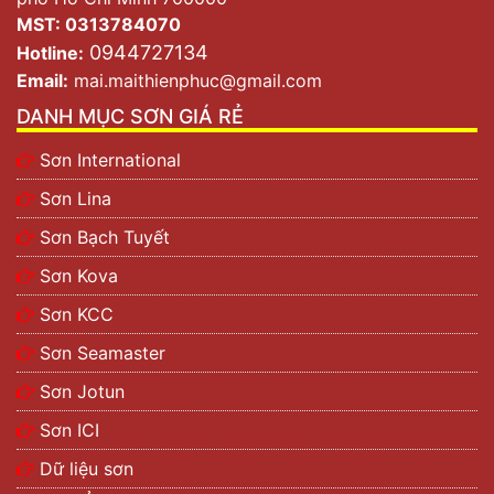
MST: 0313784070
0944727134
Hotline:
Email:
mai.maithienphuc@gmail.com
DANH MỤC SƠN GIÁ RẺ
Sơn International
Sơn Lina
Sơn Bạch Tuyết
Sơn Kova
Sơn KCC
Sơn Seamaster
Sơn Jotun
Sơn ICI
Dữ liệu sơn