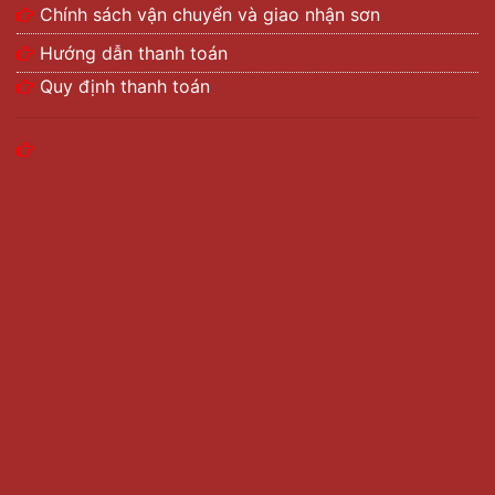
chung của các
sản phẩm sơn dầu.
Chính sách vận chuyển và giao nhận sơn
Sản phẩm có độ bóng cao, bám dịch tốt, chống
Hướng dẫn thanh toán
thấm nước tối đa, chống rỉ, ăn mòn cho kim loại
Quy định thanh toán
và gỗ rất tốt.
Độ phủ bề mặt và độ bền màu cao.
Sơn rất nhanh khô, giúp tiết kiệm được tối đa thời
gian thi công.
Màu sắc phong phú, đa dạng, tươi mới và đẹp.
Tính thẩm mỹ cao.
Sản phẩm sơn dầu
ngoài sử dụng cho gỗ và kim
loại, còn được dùng để vẽ tranh nghệ thuật.
Tùy vào tính năng, công dụng và mục đích sử
dụng để phân loại sơn dầu như: sơn dầu kim loại,
sơn dầu gỗ, sơn dầu tường nhà…
6 loại sơn dầu bán chạy nhất hiện nay
Mỗi một sản phẩm sơn tung ra thị trường đều có mục
đích sử dụng nhất định. Việc sử dụng sơn với nhiều
mục đích khác nhau trong mỗi lĩnh vực không giống