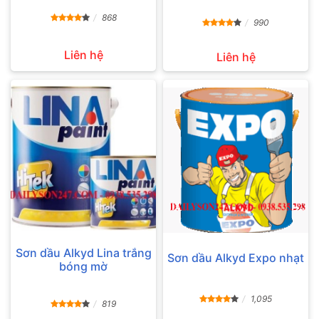
868
990
Liên hệ
Liên hệ
Sơn dầu Alkyd Lina trắng
Sơn dầu Alkyd Expo nhạt
bóng mờ
1,095
819