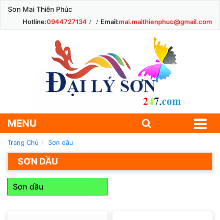
Sơn Mai Thiên Phúc
Hotline:
0944727134
Email:
mai.maithienphuc@gmail.com
MENU
Trang Chủ
Sơn dầu
SƠN DẦU
Sơn dầu