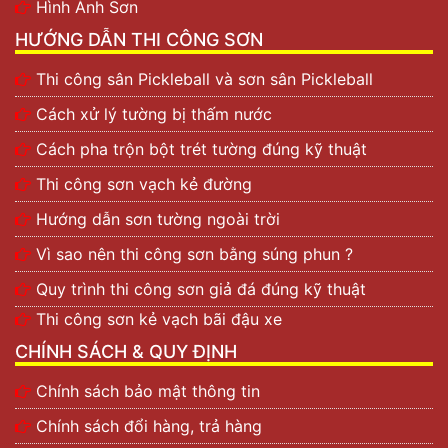
Hình Ảnh Sơn
Ngoài ra, những vật dụng làm bằng sắt thép, kim loại
HƯỚNG DẪN THI CÔNG SƠN
muốn bền lâu. Bạn cần sử dụng loại sơn dầu để bảo vệ
chống rỉ sét, bong tróc. Đồng thời, sơn phủ cũng có
Thi công sân Pickleball và sơn sân Pickleball
thể được làm mới sản phẩm trở nên đẹp như ban đầu.
Cách xử lý tường bị thấm nước
Song song đó,
sơn
cũng được các họa sĩ dùng để sáng
Cách pha trộn bột trét tường đúng kỹ thuật
tạo nghệ thuật. Sản phẩm chính là nguyên liệu chính
tạo nên các bức tranh đẹp và có giá trị.
Thi công sơn vạch kẻ đường
Tóm lại, sơn dầu chính là một lớp bảo vệ, lớp trang trí
Hướng dẫn sơn tường ngoài trời
các sản phẩm từ gỗ và kim loại. Biến những sản phẩm
Vì sao nên thi công sơn bằng súng phun ?
từ cũ kỹ, hư hỏng, xấu xí thành sinh động hơn, màu sắc
hơn và bền hơn. Đặc biệt, sản phẩm rất tiết kiệm chi
Quy trình thi công sơn giả đá đúng kỹ thuật
phí và tăng tuổi thọ rất tốt cho gỗ và kim loại.
Thi công sơn kẻ vạch bãi đậu xe
Đặc điểm của sơn dầu
CHÍNH SÁCH & QUY ĐỊNH
Trên thị trường hiện nay có rất nhiều các hãng sơn dầu
Chính sách bảo mật thông tin
nổi tiếng. Mỗi một hãng sơn đều có những tính năng
và công dụng khác nhau. Dưới đây là 1 số đặc điểm
Chính sách đổi hàng, trả hàng