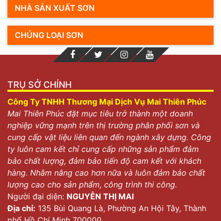
NHÀ SẢN XUẤT SƠN
CHỦNG LOẠI SƠN
TRỤ SỞ CHÍNH
Công Ty TNHH Thương Mại Dịch Vụ Mai Thiên Phúc
Mai Thiên Phúc đặt mục tiêu trở thành một doanh
nghiệp vững mạnh trên thị trường phân phối sơn và
cung cấp vật liệu liên quan đến ngành xây dựng. Công
ty luôn cam kết chỉ cung cấp những sản phẩm đảm
Sơn dầu là gì? Sơn loại nào tốt nhất hiện nay
bảo chất lượng, đảm bảo tiến độ cam kết với khách
Khái niệm sơn dầu là gì?
hàng. Nhằm nâng cao hơn nữa và luôn đảm bảo chất
lượng cao cho sản phẩm, công trình thi công.
Sơn dầu
là loại sơn nước thuộc gốc dầu hoặc sơn dầu
Người đại diện:
NGUYỄN THỊ MAI
gốc nước. Sản phẩm có thể là 1 thành phần hoặc 2
Địa chỉ:
135 Bùi Quang Là, Phường An Hội Tây, Thành
thành phần. Trên thị trường chủ yếu có 2 loại sơn dầu
phố Hồ Chí Minh 700000