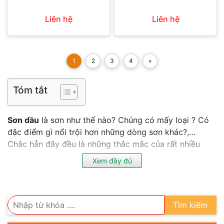
Liên hệ
Liên hệ
1
2
3
4
»
Tóm tắt
Sơn dầu
là sơn như thế nào? Chúng có mấy loại ? Có
đặc điểm gì nổi trội hơn những dòng sơn khác?,…
Chắc hẳn đây đều là những thắc mắc của rất nhiều
khách hàng. Đại lý sơn 247 xin được chia sẻ những
Xem đầy đủ
thắc mắc trên qua nội dung bài viết ngắn gọn dưới
đây. Tất cả những thông tin hữu ích đã được chắt lọc
kỹ càng đưa đến bạn đọc. Hãy cùng chúng tôi khai
phá chi tiết nhé.
Tìm kiếm