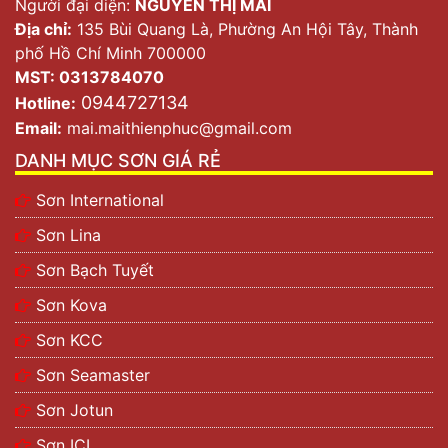
Người đại diện:
NGUYỄN THỊ MAI
Địa chỉ:
135 Bùi Quang Là, Phường An Hội Tây, Thành
phố Hồ Chí Minh 700000
MST: 0313784070
0944727134
Hotline:
Email:
mai.maithienphuc@gmail.com
DANH MỤC SƠN GIÁ RẺ
Sơn International
Sơn Lina
Sơn Bạch Tuyết
Sơn Kova
Sơn KCC
Sơn Seamaster
Sơn Jotun
Sơn ICI