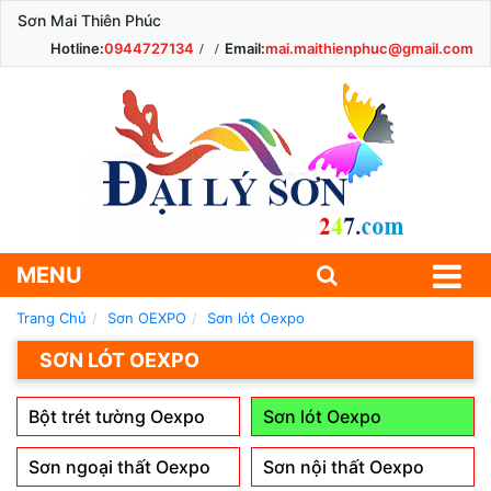
Sơn Mai Thiên Phúc
Hotline:
0944727134
Email:
mai.maithienphuc@gmail.com
MENU
Trang Chủ
Sơn OEXPO
Sơn lót Oexpo
SƠN LÓT OEXPO
Bột trét tường Oexpo
Sơn lót Oexpo
Sơn ngoại thất Oexpo
Sơn nội thất Oexpo