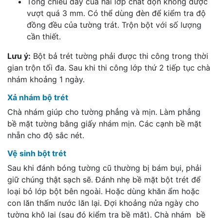
Tổng chiều dày của hai lớp chất độn không được
vượt quá 3 mm. Có thể dùng đèn để kiểm tra độ
đồng đều của tường trát. Trộn bột với số lượng
cần thiết.
Lưu ý:
Bột bả trét tường phải được thi công trong thời
gian trộn tối đa. Sau khi thi công lớp thứ 2 tiếp tục chà
nhám khoảng 1 ngày.
Xả nhám bộ trét
Chà nhám giúp cho tường phẳng và mịn. Làm phẳng
bề mặt tường bằng giấy nhám mịn. Các cạnh bề mặt
nhẵn cho độ sắc nét.
Vệ sinh bột trét
Sau khi đánh bóng tường cũ thường bị bám bụi, phải
giữ chúng thật sạch sẽ. Đánh nhẹ bề mặt bột trét để
loại bỏ lớp bột bên ngoài. Hoặc dùng khăn ẩm hoặc
con lăn thấm nước lăn lại. Đợi khoảng nửa ngày cho
tường khô lại (sau đó kiểm tra bề mặt). Chà nhám bề