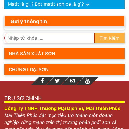
Matit là gì ? Bột matit sơn xe là gì?
→
Gợi ý thông tin
Tìm kiếm
NHÀ SẢN XUẤT SƠN
CHỦNG LOẠI SƠN
TRỤ SỞ CHÍNH
Công Ty TNHH Thương Mại Dịch Vụ Mai Thiên Phúc
Mai Thiên Phúc đặt mục tiêu trở thành một doanh
nghiệp vững mạnh trên thị trường phân phối sơn và