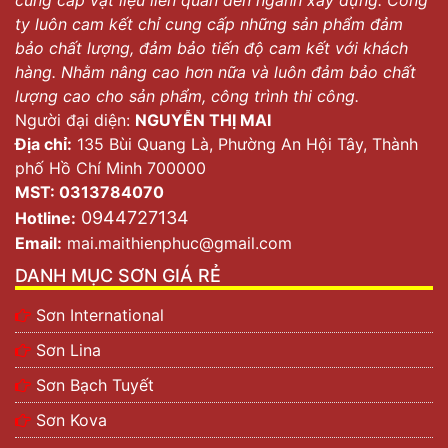
cung cấp vật liệu liên quan đến ngành xây dựng. Công
ty luôn cam kết chỉ cung cấp những sản phẩm đảm
bảo chất lượng, đảm bảo tiến độ cam kết với khách
hàng. Nhằm nâng cao hơn nữa và luôn đảm bảo chất
lượng cao cho sản phẩm, công trình thi công.
Người đại diện:
NGUYỄN THỊ MAI
Địa chỉ:
135 Bùi Quang Là, Phường An Hội Tây, Thành
phố Hồ Chí Minh 700000
MST: 0313784070
0944727134
Hotline:
Email:
mai.maithienphuc@gmail.com
DANH MỤC SƠN GIÁ RẺ
Sơn International
Sơn Lina
Sơn Bạch Tuyết
Sơn Kova