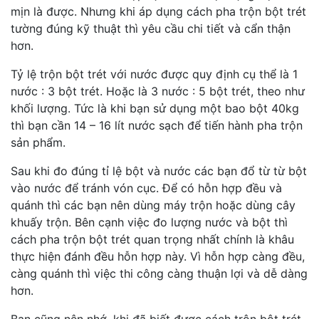
mịn là được. Nhưng khi áp dụng cách pha trộn bột trét
tường đúng kỹ thuật thì yêu cầu chi tiết và cẩn thận
hơn.
Tỷ lệ trộn bột trét với nước được quy định cụ thể là 1
nước : 3 bột trét. Hoặc là 3 nước : 5 bột trét, theo như
khối lượng. Tức là khi bạn sử dụng một bao bột 40kg
thì bạn cần 14 – 16 lít nước sạch để tiến hành pha trộn
sản phẩm.
Sau khi đo đúng tỉ lệ bột và nước các bạn đổ từ từ bột
vào nước để tránh vón cục. Để có hỗn hợp đều và
quánh thì các bạn nên dùng máy trộn hoặc dùng cây
khuấy trộn. Bên cạnh việc đo lượng nước và bột thì
cách pha trộn bột trét quan trọng nhất chính là khâu
thực hiện đánh đều hỗn hợp này. Vì hỗn hợp càng đều,
càng quánh thì việc thi công càng thuận lợi và dễ dàng
hơn.
Bạn cũng nên nhớ, khi đã biết được cách trộn bột trét