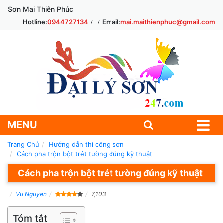
Sơn Mai Thiên Phúc
Hotline:
0944727134
Email:
mai.maithienphuc@gmail.com
MENU
Trang Chủ
Hướng dẫn thi công sơn
Cách pha trộn bột trét tường đúng kỹ thuật
Cách pha trộn bột trét tường đúng kỹ thuật
Vu Nguyen
7,103
Tóm tắt