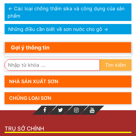
←
Các loại chống thấm sika và công dụng của sản
phẩm
Những điều cần biết về sơn nước cho gỗ
→
Gợi ý thông tin
Tìm kiếm
NHÀ SẢN XUẤT SƠN
CHỦNG LOẠI SƠN
TRỤ SỞ CHÍNH