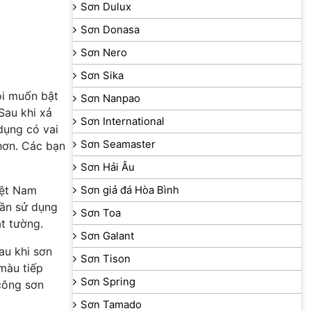
Sơn Dulux
Sơn Donasa
Sơn Nero
Sơn Sika
ôi muốn bật
Sơn Nanpao
Sau khi xả
Sơn International
dụng có vai
Sơn Seamaster
hơn. Các bạn
Sơn Hải Âu
iệt Nam
Sơn giả đá Hòa Bình
cần sử dụng
Sơn Toa
t tường.
Sơn Galant
au khi sơn
Sơn Tison
 màu tiếp
Sơn Spring
công sơn
Sơn Tamado