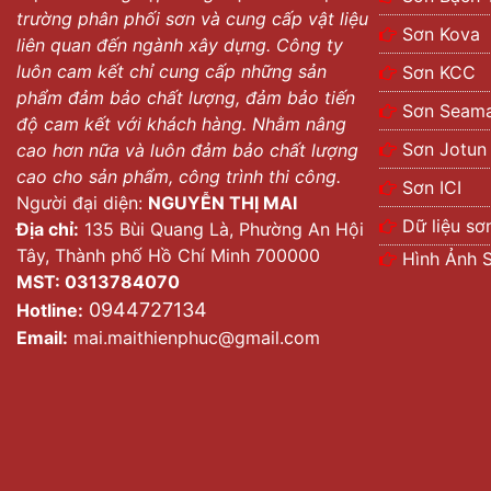
trường phân phối sơn và cung cấp vật liệu
Sơn Kova
liên quan đến ngành xây dựng. Công ty
luôn cam kết chỉ cung cấp những sản
Sơn KCC
phẩm đảm bảo chất lượng, đảm bảo tiến
Sơn Seama
độ cam kết với khách hàng. Nhằm nâng
Sơn Jotun
cao hơn nữa và luôn đảm bảo chất lượng
cao cho sản phẩm, công trình thi công.
Sơn ICI
Người đại diện:
NGUYỄN THỊ MAI
Dữ liệu sơ
Địa chỉ:
135 Bùi Quang Là, Phường An Hội
Tây, Thành phố Hồ Chí Minh 700000
Hình Ảnh 
MST: 0313784070
0944727134
Hotline:
Email:
mai.maithienphuc@gmail.com