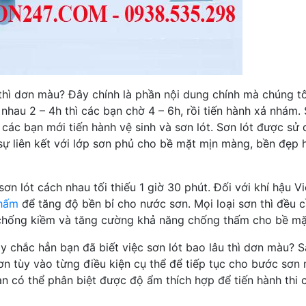
u thì dơn màu? Đây chính là phần nội dung chính mà chúng t
 nhau 2 – 4h thì các bạn chờ 4 – 6h, rồi tiến hành xả nhám. 
 các bạn mới tiến hành vệ sinh và sơn lót. Sơn lót được sử 
sự liên kết với lớp sơn phủ cho bề mặt mịn màng, bền đẹp 
ơn lót cách nhau tối thiếu 1 giờ 30 phút. Đối với khí hậu V
hấm
để tăng độ bền bỉ cho nước sơn. Mọi loại sơn thì đều 
g chống kiềm và tăng cường khả năng chống thấm cho bề mặ
y chắc hẳn bạn đã biết việc sơn lót bao lâu thì dơn màu? S
ơn tùy vào từng điều kiện cụ thể để tiếp tục cho bước sơn
 có thể phân biệt được độ ẩm thích hợp để tiến hành thi 