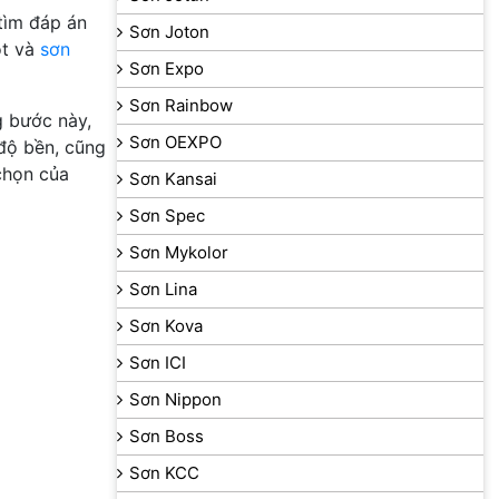
tìm đáp án
Sơn Joton
ót và
sơn
Sơn Expo
Sơn Rainbow
g bước này,
Sơn OEXPO
 độ bền, cũng
 chọn của
Sơn Kansai
Sơn Spec
Sơn Mykolor
Sơn Lina
Sơn Kova
Sơn ICI
Sơn Nippon
Sơn Boss
Sơn KCC