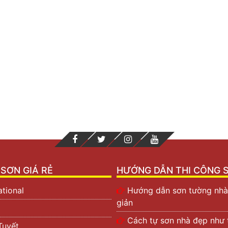
SƠN GIÁ RẺ
HƯỚNG DẪN THI CÔNG 
ational
Hướng dẫn sơn tường nhà
giản
Cách tự sơn nhà đẹp như 
Tuyết