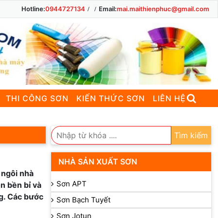
Hotline:
0944727134
Email:
mai.maithienphuc@gmail.com
THI CÔNG SƠN
KIẾN THỨC SƠN
LIÊN HỆ
Tìm kiếm
NHÀ SẢN XUẤT SƠN
 ngôi nhà
Sơn APT
n bền bỉ và
ng. Các bước
Sơn Bạch Tuyết
Sơn Jotun