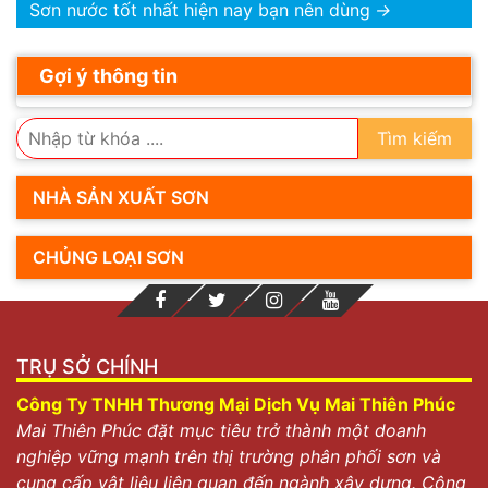
Sơn nước tốt nhất hiện nay bạn nên dùng
→
Gợi ý thông tin
Tìm kiếm
NHÀ SẢN XUẤT SƠN
CHỦNG LOẠI SƠN
TRỤ SỞ CHÍNH
Công Ty TNHH Thương Mại Dịch Vụ Mai Thiên Phúc
Mai Thiên Phúc đặt mục tiêu trở thành một doanh
nghiệp vững mạnh trên thị trường phân phối sơn và
cung cấp vật liệu liên quan đến ngành xây dựng. Công