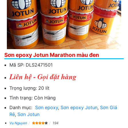
Sơn epoxy Jotun Marathon màu đen
Mã SP:
DLS2471501
Liên hệ - Gọi đặt hàng
Trọng lượng:
20 lít
Tình trạng:
Còn Hàng
Danh mục:
Sơn epoxy
,
Sơn epoxy Jotun
,
Sơn Giá
Rẻ
,
Sơn Jotun
Vu Nguyen
194