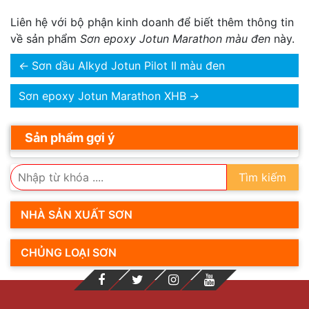
Liên hệ với bộ phận kinh doanh để biết thêm thông tin
về sản phẩm
Sơn epoxy Jotun Marathon màu đen
này.
←
Sơn dầu Alkyd Jotun Pilot II màu đen
Sơn epoxy Jotun Marathon XHB
→
Sản phẩm gợi ý
Tìm kiếm
NHÀ SẢN XUẤT SƠN
CHỦNG LOẠI SƠN