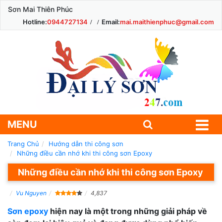
Sơn Mai Thiên Phúc
Hotline:
0944727134
Email:
mai.maithienphuc@gmail.com
MENU
Trang Chủ
Hướng dẫn thi công sơn
Những điều cần nhớ khi thi công sơn Epoxy
Những điều cần nhớ khi thi công sơn Epoxy
Vu Nguyen
4,837
Sơn epoxy
hiện nay là một trong những giải pháp về