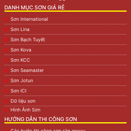
DANH MỤC SƠN GIÁ RẺ
Sơn International
Sơn Lina
Sơn Bạch Tuyết
Sơn Kova
Sơn KCC
Sơn Seamaster
Sơn Jotun
Sơn ICI
Dữ liệu sơn
Hình Ảnh Sơn
HƯỚNG DẪN THI CÔNG SƠN
Các bước thi công sơn sàn epoxy