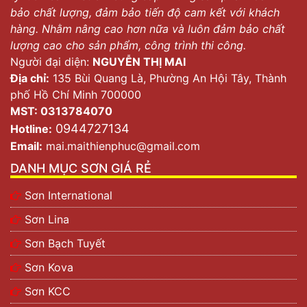
bảo chất lượng, đảm bảo tiến độ cam kết với khách
hàng. Nhằm nâng cao hơn nữa và luôn đảm bảo chất
lượng cao cho sản phẩm, công trình thi công.
Người đại diện:
NGUYỄN THỊ MAI
Địa chỉ:
135 Bùi Quang Là, Phường An Hội Tây, Thành
phố Hồ Chí Minh 700000
MST: 0313784070
0944727134
Hotline:
Email:
mai.maithienphuc@gmail.com
DANH MỤC SƠN GIÁ RẺ
Sơn International
Sơn Lina
Sơn Bạch Tuyết
Sơn Kova
Sơn KCC