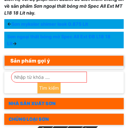
về sản phẩm
Sơn ngoại thất bóng mờ Spec All Ext MT
L18 18 Lit
này.
←
Sơn mykolor shimer look 0.875 Lit
Sơn ngoại thất bóng mờ Spec All Ext ĐB L18 18
Lit
→
Sản phẩm gợi ý
Tìm kiếm
NHÀ SẢN XUẤT SƠN
CHỦNG LOẠI SƠN