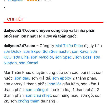
CHI TIẾT
dailyson247.com chuyên cung cấp và là nhà phân
phối sơn lớn nhất TP.HCM và toàn quốc
dailyson247.com
– Công ty
Mai Thiên Phúc
đại lý bán
sơn Dulux
,
sơn Expo
,
Sơn Seamaster
,
sơn Kova
,
sơn
KCC
,
sơn Lina
,
sơn Mykolor
,
sơn Spec
,
sơn Boss
,
sơn
Nippon
,
sơn Kansai
Mai Thiên Phúc chuyên cung cấp sơn các loại như: sơn
nước,
sơn dầu
, sơn giả đá,
sơn epoxy
2 thành phần,
sơn epoxy 1 thành phần,
sơn lót
giàu kẽm, sơn kẽm 1
thành phần,
sơn chống rỉ
cho kim loại 1 thành phần 2
thành phần,
sơn chịu nhiệt
, sơn nung màu, sơn gỗ, sơn
2k, sơn
chống thấm
đa năng …