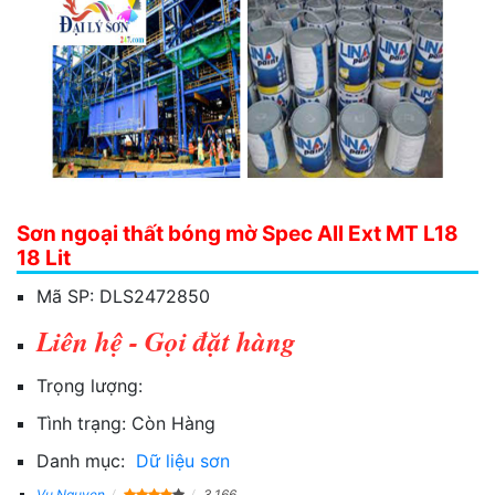
Sơn ngoại thất bóng mờ Spec All Ext MT L18
18 Lit
Mã SP:
DLS2472850
Liên hệ - Gọi đặt hàng
Trọng lượng:
Tình trạng:
Còn Hàng
Danh mục:
Dữ liệu sơn
Vu Nguyen
3,166