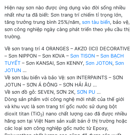
Hiện nay sơn nào được ứng dụng vào đời sống nhiều
nhất như ta đã biết: Sơn trang trí chiếm tỉ trọng lớn,
tăng trưởng trung bình 25%/năm,
sơn tàu biển
, bảo vệ,
sơn công nghiệp ngày càng phát triển theo yêu cầu thị
trường.
Về sơn trang trí 4 ORANGES – AKZO (ICI) DECORATIVE
– Sơn NIPPON – Sơn KOVA –
Sơn TISON
–
Sơn BẠCH
TUYẾT
– Sơn KANSAI, Sơn KENNY,
Sơn JOTON
,
Sơn
JOTUN
…
Về sơn tàu biển và bảo Vệ: sơn INTERPAINTS – SƠN
JOTUN – SƠN Á ĐÔNG – SƠN HẢI ÂU …
Về sơn đồ gỗ: SEVEN, SƠN 2K,
SƠN PU
…
Dòng sản phẩm với công nghệ mới nhất của thế giới
và khu vực là sơn trang trí gốc nước sử dụng bột
dioxit titan (TiO
) nano chất lượng cao đã được nhiều
2
hãng sơn tại Việt Nam sản xuất bán ở thị trường hoặc
các loại sơn công nghiệp gốc nước từ Epoxy,