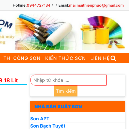
Hotline:
0944727134
Email:
mai.maithienphuc@gmail.com
THI CÔNG SƠN
KIẾN THỨC SƠN
LIÊN HỆ
 18 Lit
Tìm kiếm
NHÀ SẢN XUẤT SƠN
Sơn APT
Sơn Bạch Tuyết