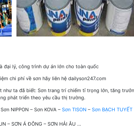
 đại lý, công trình dự án lớn cho toàn quốc
iệm chi phí về sơn hãy liên hệ dailyson247.com
hư ta đã biết: Sơn trang trí chiếm tỉ trọng lớn, tăng trưở
ng phát triển theo yêu cầu thị trường.
– Sơn NIPPON – Sơn KOVA –
Sơn TISON
–
Sơn BẠCH TUYẾT
OTUN – SƠN Á ĐÔNG – SƠN HẢI ÂU …