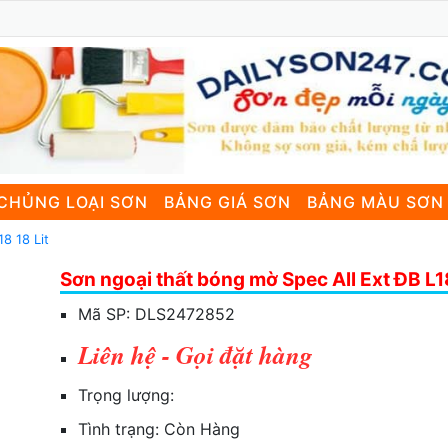
CHỦNG LOẠI SƠN
BẢNG GIÁ SƠN
BẢNG MÀU SƠN
8 18 Lit
Sơn ngoại thất bóng mờ Spec All Ext ĐB L18
Mã SP:
DLS2472852
Liên hệ - Gọi đặt hàng
Trọng lượng:
Tình trạng:
Còn Hàng