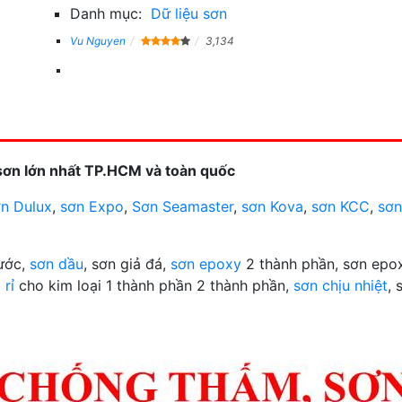
Danh mục:
Dữ liệu sơn
Vu Nguyen
3,134
sơn lớn nhất TP.HCM và toàn quốc
n Dulux
,
sơn Expo
,
Sơn Seamaster
,
sơn Kova
,
sơn KCC
,
sơn
nước,
sơn dầu
, sơn giả đá,
sơn epoxy
2 thành phần, sơn epox
 rỉ
cho kim loại 1 thành phần 2 thành phần,
sơn chịu nhiệt
, 