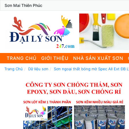
Sơn Mai Thiên Phúc
TRANG CHỦ
GIỚI THIỆU
NHÀ SẢN XUẤT SƠN
Trang Chủ
Dữ liệu sơn
Sơn ngoại thất bóng mờ Spec All Ext ĐB L1