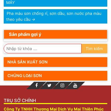
MÁY
Pha màu sơn chống rỉ, sơn dầu, sơn nước pha màu
theo yêu cầu
→
Sản phẩm gợi ý
Tìm kiếm
NHÀ SẢN XUẤT SƠN
CHỦNG LOẠI SƠN
TRỤ SỞ CHÍNH
Công Ty TNHH Thương Mại Dịch Vụ Mai Thiên Phúc