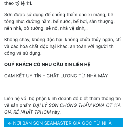
theo tỷ lệ 1:1.
Sơn được sử dụng để chống thấm cho xi măng, bê
tông như: đường hầm, bể nước, bể bơi, sân thượng,
nền nhà, bờ tường, sê nô, nhà vệ sinh,..
Không cháy, không độc hại, không chứa thủy ngân, chì
và các hóa chất độc hại khác, an toàn với người thi
công và sử dụng.
QUÝ KHÁCH CÓ NHU CẦU XIN LIÊN HỆ
CAM KẾT UY TÍN – CHẤT LƯỢNG TỪ NHÀ MÁY
Liên hệ với bộ phận kinh doanh để biết thêm thông tin
về sản phẩm
ĐẠI LÝ SƠN CHỐNG THẤM KOVA CT 11A
GIÁ RẺ NHẤT TPHCM
này.
←
NƠI BÁN SƠN SEAMASTER GIÁ GỐC TỪ NHÀ