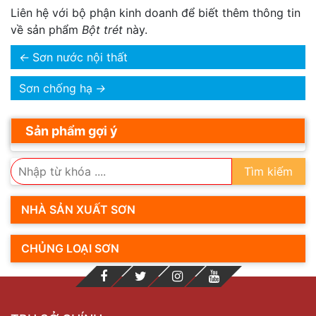
Liên hệ với bộ phận kinh doanh để biết thêm thông tin
về sản phẩm
Bột trét
này.
←
Sơn nước nội thất
Sơn chống hạ
→
Sản phẩm gợi ý
Tìm kiếm
NHÀ SẢN XUẤT SƠN
CHỦNG LOẠI SƠN