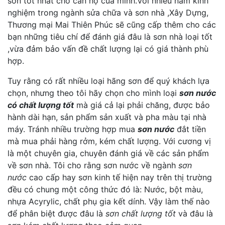
sơn tốt nhất cho căn hộ của minh.Với nhiều năm kinh
nghiệm trong ngành sửa chữa và sơn nhà ,Xây Dựng,
Thương mại Mai Thiên Phúc sẽ cũng cấp thêm cho các
bạn những tiêu chí để đánh giá đâu là sơn nhà loại tốt
,vừa đảm bảo vấn đề chất lượng lại có giá thành phù
hợp.
Tuy rằng có rất nhiều loại hãng sơn để quý khách lựa
chọn, nhưng theo tôi hãy chọn cho mình loại
sơn nước
có chất lượng tốt
mà giá cả lại phải chăng, được bảo
hành dài hạn, sản phẩm sản xuất và pha màu tại nhà
máy. Tránh nhiều trường hợp mua
sơn nước
đắt tiền
mà mua phải hàng rởm, kém chất lượng. Với cương vị
là một chuyên gia, chuyên đánh giá về các sản phẩm
về sơn nhà. Tôi cho rằng sơn nước về ngành
sơn
nước
cao cấp hay sơn kinh tế hiện nay trên thị trường
đều có chung một công thức đó là: Nước, bột màu,
nhựa Acyrylic, chất phụ gia kết dính. Vậy làm thế nào
để phân biệt được đâu là
sơn chất lượng tốt
và đâu là