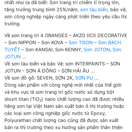
nhất như ta đã biết: Sơn trang trí chiếm tỉ trọng lớn,
tăng trưởng trung bình 25%/năm,
sơn tàu biển
, bảo vệ,
sơn công nghiệp ngày càng phát triển theo yêu cầu thị
trường.
Về sơn trang trí 4 ORANGES – AKZO (ICI) DECORATIVE
– Sơn NIPPON – Sơn KOVA –
Sơn TISON
–
Sơn BẠCH
TUYẾT
– Sơn KANSAI, Sơn KENNY,
Sơn JOTON
,
Sơn
JOTUN
…
Về sơn tàu biển và bảo Vệ: sơn INTERPAINTS – SƠN
JOTUN – SƠN Á ĐÔNG – SƠN HẢI ÂU …
Về sơn đồ gỗ: SEVEN, SƠN 2K,
SƠN PU
…
Dòng sản phẩm với công nghệ mới nhất của thế giới
và khu vực là sơn trang trí gốc nước sử dụng bột
dioxit titan (TiO
) nano chất lượng cao đã được nhiều
2
hãng sơn tại Việt Nam sản xuất bán ở thị trường hoặc
các loại sơn công nghiệp gốc nước từ Epoxy,
Polyurethan chất lượng cao cũng đã được sản xuất
bán ra thị trường theo xu hướng sản phẩm thân thiện