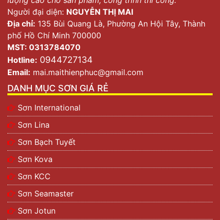
Người đại diện:
NGUYỄN THỊ MAI
Địa chỉ:
135 Bùi Quang Là, Phường An Hội Tây, Thành
phố Hồ Chí Minh 700000
MST: 0313784070
0944727134
Hotline:
Email:
mai.maithienphuc@gmail.com
DANH MỤC SƠN GIÁ RẺ
Sơn International
Sơn Lina
Sơn Bạch Tuyết
Sơn Kova
Sơn KCC
Sơn Seamaster
Sơn Jotun