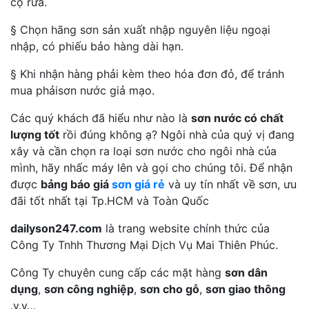
cọ rửa.
§ Chọn hãng sơn sản xuất nhập nguyên liệu ngoại
nhập, có phiếu bảo hàng dài hạn.
§ Khi nhận hàng phải kèm theo hóa đơn đỏ, để tránh
mua phảisơn nước giả mạo.
Các quý khách đã hiểu như nào là
sơn nước có chất
lượng tốt
rồi đúng không ạ? Ngôi nhà của quý vị đang
xây và cần chọn ra loại sơn nước cho ngôi nhà của
mình, hãy nhấc máy lên và gọi cho chúng tôi. Để nhận
được
bảng báo giá
sơn giá rẻ
và uy tín nhất về sơn, ưu
đãi tốt nhất tại Tp.HCM và Toàn Quốc
dailyson247.com
là trang website chính thức của
Công Ty Tnhh Thương Mại Dịch Vụ Mai Thiên Phúc.
Công Ty chuyên cung cấp các mặt hàng
sơn dân
dụng
,
sơn công nghiệp
,
sơn cho gỗ
,
sơn giao thông
.v.v…