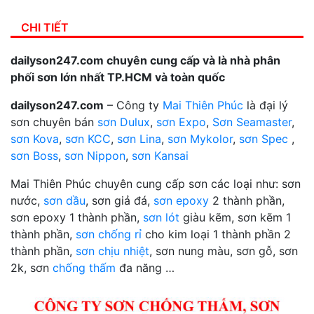
CHI TIẾT
dailyson247.com chuyên cung cấp và là nhà phân
phối sơn lớn nhất TP.HCM và toàn quốc
dailyson247.com
– Công ty
Mai Thiên Phúc
là đại lý
sơn chuyên bán
sơn Dulux
,
sơn Expo
,
Sơn Seamaster
,
sơn Kova
,
sơn KCC
,
sơn Lina
,
sơn Mykolor
,
sơn Spec
,
sơn Boss
,
sơn Nippon
,
sơn Kansai
Mai Thiên Phúc chuyên cung cấp sơn các loại như: sơn
nước,
sơn dầu
, sơn giả đá,
sơn epoxy
2 thành phần,
sơn epoxy 1 thành phần,
sơn lót
giàu kẽm, sơn kẽm 1
thành phần,
sơn chống rỉ
cho kim loại 1 thành phần 2
thành phần,
sơn chịu nhiệt
, sơn nung màu, sơn gỗ, sơn
2k, sơn
chống thấm
đa năng …