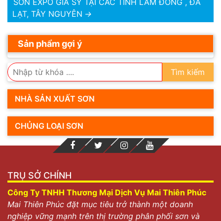
SƠN EXPO GIÁ SỶ TẠI CÁC TỈNH LÂM ĐỒNG , ĐÀ
LẠT, TÂY NGUYÊN
→
Sản phẩm gợi ý
Tìm kiếm
NHÀ SẢN XUẤT SƠN
CHỦNG LOẠI SƠN
TRỤ SỞ CHÍNH
Công Ty TNHH Thương Mại Dịch Vụ Mai Thiên Phúc
Mai Thiên Phúc đặt mục tiêu trở thành một doanh
nghiệp vững mạnh trên thị trường phân phối sơn và