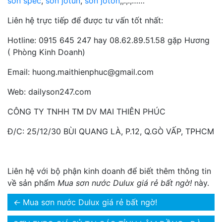
sơn spec
,
sơn jotun
,
sơn joton
,,.,.,……
Liên hệ trực tiếp để được tư vấn tốt nhất:
Hotline: 0915 645 247 hay 08.62.89.51.58 gặp Hương
( Phòng Kinh Doanh)
Email: huong.maithienphuc@gmail.com
Web: dailyson247.com
CÔNG TY TNHH TM DV MAI THIÊN PHÚC
Đ/C: 25/12/30 BÙI QUANG LÀ, P.12, Q.GÒ VẤP, TPHCM
Liên hệ với bộ phận kinh doanh để biết thêm thông tin
về sản phẩm
Mua sơn nước Dulux giá rẻ bất ngờ!
này.
←
Mua sơn nước Dulux giá rẻ bất ngờ!