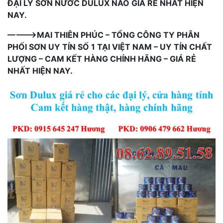
ĐẠI LÝ SƠN NƯỚC DULUX NÀO GIÁ RẺ NHẤT HIỆN
NAY.
———–>MAI THIÊN PHÚC – TỔNG CÔNG TY PHÂN
PHỐI SƠN UY TÍN SỐ 1 TẠI VIỆT NAM – UY TÍN CHẤT
LƯỢNG – CAM KẾT HÀNG CHÍNH HÃNG – GIÁ RẺ
NHẤT HIỆN NAY.