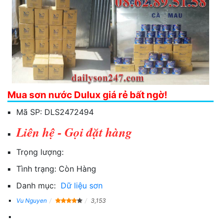
Mua sơn nước Dulux giá rẻ bất ngờ!
Mã SP:
DLS2472494
Liên hệ - Gọi đặt hàng
Trọng lượng:
Tình trạng:
Còn Hàng
Danh mục:
Dữ liệu sơn
Vu Nguyen
3,153