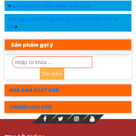
←
Sơn Mykolor Ultra MĐB 4.375 Lit
Sơn ngoại thất bóng mờ Spec All Ext MT L18 18
Lit
→
Sản phẩm gợi ý
Tìm kiếm
NHÀ SẢN XUẤT SƠN
CHỦNG LOẠI SƠN