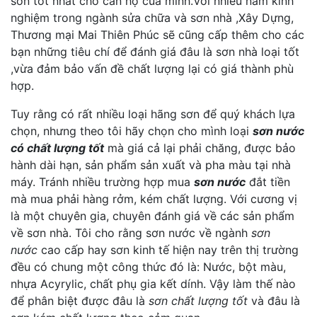
sơn tốt nhất cho căn hộ của minh.Với nhiều năm kinh
nghiệm trong ngành sửa chữa và sơn nhà ,Xây Dựng,
Thương mại Mai Thiên Phúc sẽ cũng cấp thêm cho các
bạn những tiêu chí để đánh giá đâu là sơn nhà loại tốt
,vừa đảm bảo vấn đề chất lượng lại có giá thành phù
hợp.
Tuy rằng có rất nhiều loại hãng sơn để quý khách lựa
chọn, nhưng theo tôi hãy chọn cho mình loại
sơn nước
có chất lượng tốt
mà giá cả lại phải chăng, được bảo
hành dài hạn, sản phẩm sản xuất và pha màu tại nhà
máy. Tránh nhiều trường hợp mua
sơn nước
đắt tiền
mà mua phải hàng rởm, kém chất lượng. Với cương vị
là một chuyên gia, chuyên đánh giá về các sản phẩm
về sơn nhà. Tôi cho rằng sơn nước về ngành
sơn
nước
cao cấp hay sơn kinh tế hiện nay trên thị trường
đều có chung một công thức đó là: Nước, bột màu,
nhựa Acyrylic, chất phụ gia kết dính. Vậy làm thế nào
để phân biệt được đâu là
sơn chất lượng tốt
và đâu là