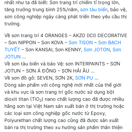
nhất như ta đã biết: Sơn trang trí chiếm tỉ trọng lớn,
tăng trưởng trung bình 25%/năm,
sơn tàu biển
, bảo vệ,
sơn công nghiệp ngày càng phát triển theo yêu cầu thị
trường.
Về sơn trang trí 4 ORANGES – AKZO (ICI) DECORATIVE
– Sơn NIPPON – Sơn KOVA –
Sơn TISON
–
Sơn BẠCH
TUYẾT
– Sơn KANSAI, Sơn KENNY,
Sơn JOTON
,
Sơn
JOTUN
…
Về sơn tàu biển và bảo Vệ: sơn INTERPAINTS – SƠN
JOTUN – SƠN Á ĐÔNG – SƠN HẢI ÂU …
Về sơn đồ gỗ: SEVEN, SƠN 2K,
SƠN PU
…
Dòng sản phẩm với công nghệ mới nhất của thế giới
và khu vực là sơn trang trí gốc nước sử dụng bột
dioxit titan (TiO
) nano chất lượng cao đã được nhiều
2
hãng sơn tại Việt Nam sản xuất bán ở thị trường hoặc
các loại sơn công nghiệp gốc nước từ Epoxy,
Polyurethan chất lượng cao cũng đã được sản xuất
bán ra thị trường theo xu hướng sản phẩm thân thiện