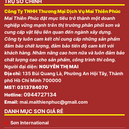
TRỤ SỞ CHÍNH
Công Ty TNHH Thương Mại Dịch Vụ Mai Thiên Phúc
Mai Thiên Phúc đặt mục tiêu trở thành một doanh
nghiệp vững mạnh trên thị trường phân phối sơn và
cung cấp vật liệu liên quan đến ngành xây dựng.
Công ty luôn cam kết chỉ cung cấp những sản phẩm
đảm bảo chất lượng, đảm bảo tiến độ cam kết với
khách hàng. Nhằm nâng cao hơn nữa và luôn đảm bảo
chất lượng cao cho sản phẩm, công trình thi công.
Người đại diện:
NGUYỄN THỊ MAI
Địa chỉ:
135 Bùi Quang Là, Phường An Hội Tây, Thành
phố Hồ Chí Minh 700000
MST: 0313784070
0944727134
Hotline:
Email:
mai.maithienphuc@gmail.com
DANH MỤC SƠN GIÁ RẺ
Sơn International