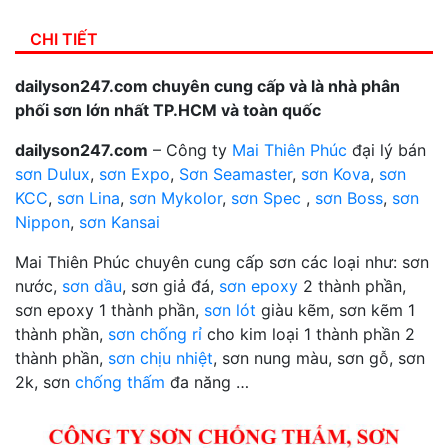
CHI TIẾT
dailyson247.com chuyên cung cấp và là nhà phân
phối sơn lớn nhất TP.HCM và toàn quốc
dailyson247.com
– Công ty
Mai Thiên Phúc
đại lý bán
sơn Dulux
,
sơn Expo
,
Sơn Seamaster
,
sơn Kova
,
sơn
KCC
,
sơn Lina
,
sơn Mykolor
,
sơn Spec
,
sơn Boss
,
sơn
Nippon
,
sơn Kansai
Mai Thiên Phúc chuyên cung cấp sơn các loại như: sơn
nước,
sơn dầu
, sơn giả đá,
sơn epoxy
2 thành phần,
sơn epoxy 1 thành phần,
sơn lót
giàu kẽm, sơn kẽm 1
thành phần,
sơn chống rỉ
cho kim loại 1 thành phần 2
thành phần,
sơn chịu nhiệt
, sơn nung màu, sơn gỗ, sơn
2k, sơn
chống thấm
đa năng …