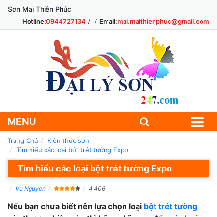
Sơn Mai Thiên Phúc
Hotline:
0944727134
Email:
mai.maithienphuc@gmail.com
MENU
Trang Chủ
Kiến thức sơn
Tìm hiểu các loại bột trét tường Expo
Tìm hiểu các loại bột trét tường Expo
Vu Nguyen
4,406
Nếu bạn chưa biết nên lựa chọn loại
bột trét tường