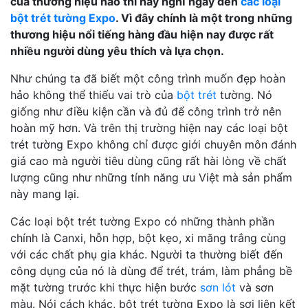
của thương hiệu nào thì hãy nghĩ ngay đến
các loại
bột trét tường Expo
. Vì đây chính là một trong những
thương hiệu nổi tiếng hàng đầu hiện nay được rất
nhiều người dùng yêu thích và lựa chọn.
Như chúng ta đã biết một công trình muốn đẹp hoàn
hảo không thể thiếu vai trò của
bột trét
tường. Nó
giống như điều kiện cần và đủ để công trình trở nên
hoàn mỹ hơn. Và trên thị trường hiện nay các loại bột
trét tường Expo không chỉ được giới chuyên môn đánh
giá cao mà người tiêu dùng cũng rất hài lòng về chất
lượng cũng như những tính năng ưu Việt mà sản phẩm
này mang lại.
Các loại bột trét tường Expo có những thành phần
chính là Canxi, hỗn hợp, bột kẹo, xi măng trắng cùng
với các chất phụ gia khác. Người ta thường biết đến
công dụng của nó là dùng để trét, trám, làm phẳng bề
mặt tường trước khi thực hiện bước
sơn lót
và sơn
màu. Nói cách khác, bột trét tường Expo là sợi liên kết