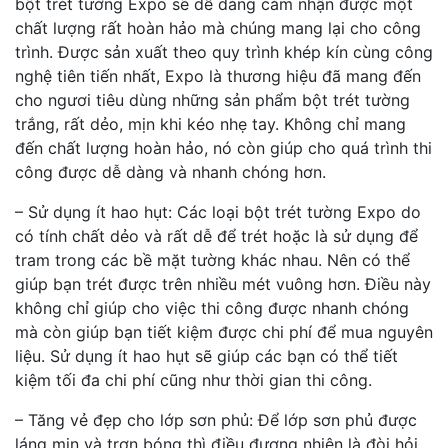
bột trét tường Expo sẽ dễ dàng cảm nhận được một
chất lượng rất hoàn hảo mà chúng mang lại cho công
trình. Được sản xuất theo quy trình khép kín cùng công
nghệ tiên tiến nhất, Expo là thương hiệu đã mang đến
cho ngươi tiêu dùng những sản phẩm bột trét tường
trắng, rất dẻo, mịn khi kéo nhẹ tay. Không chỉ mang
đến chất lượng hoàn hảo, nó còn giúp cho quá trình thi
công được dễ dàng và nhanh chóng hơn.
– Sử dụng ít hao hụt: Các loại bột trét tường Expo do
có tính chất dẻo và rất dễ để trét hoặc là sử dụng để
tram trong các bề mặt tường khác nhau. Nên có thể
giúp bạn trét được trên nhiều mét vuông hơn. Điều này
không chỉ giúp cho việc thi công được nhanh chóng
mà còn giúp bạn tiết kiệm được chi phí để mua nguyên
liệu. Sử dụng ít hao hụt sẽ giúp các bạn có thể tiết
kiệm tối đa chi phí cũng như thời gian thi công.
– Tăng vẻ đẹp cho lớp sơn phủ: Để lớp sơn phủ được
láng mịn và trơn bóng thì điều đương nhiên là đòi hỏi