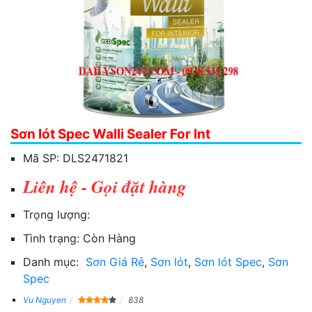
Sơn lót Spec Walli Sealer For Int
Mã SP:
DLS2471821
Liên hệ - Gọi đặt hàng
Trọng lượng:
Tình trạng:
Còn Hàng
Danh mục:
Sơn Giá Rẻ
,
Sơn lót
,
Sơn lót Spec
,
Sơn
Spec
Vu Nguyen
838