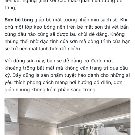
liên kết ngang (liên kết các mao quản của tường bê
tông).
Sơn bê tông
giúp bề mặt tường nhẵn mịn sạch sẽ. Khi
phủ một lớp keo bóng nên trên bề mặt sơn thì vết bẩn
cứng đầu nào cũng sẽ được lau chùi dễ dàng. Không
những thế, nhờ đặc tính của sơn mà công trình của bạn
sẽ trở nên mát lạnh hơn rất nhiều.
Với dòng sơn này, bạn sẽ dễ dàng có được một
khoảng trống bắt mắt mà không cần trang trí quá cầu
kỳ. Đây cũng là sản phẩm tuyệt hảo dành cho những ai
yêu thích phong cách mang hơi hướng cổ điển, đơn
giản nhưng không kém phần sang trọng.