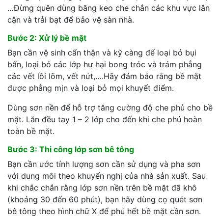
…Đừng quên dùng băng keo che chắn các khu vực lân
cận và trải bạt để bảo vệ sàn nhà.
Bước 2: Xử lý bề mặt
Bạn cần vệ sinh cẩn thận và kỹ càng để loại bỏ bụi
bẩn, loại bỏ các lớp hư hại bong tróc và trám phẳng
các vết lồi lõm, vết nứt,….Hãy đảm bảo rằng bề mặt
được phẳng mịn và loại bỏ mọi khuyết điểm.
Dùng sơn nền để hỗ trợ tăng cường độ che phủ cho bề
mặt. Lăn đều tay 1 – 2 lớp cho đến khi che phủ hoàn
toàn bề mặt.
Bước 3: Thi công lớp sơn bê tông
Bạn cần ước tính lượng sơn cần sử dụng và pha sơn
với dung môi theo khuyến nghị của nhà sản xuất. Sau
khi chắc chắn rằng lớp sơn nền trên bề mặt đã khô
(khoảng 30 đến 60 phút), bạn hãy dùng cọ quét sơn
bê tông theo hình chữ X để phủ hết bề mặt cần sơn.