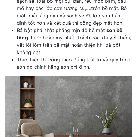
sạch sẽ, loại bỏ mọi bụi bẩn, rêu mốc bám, dầu
mỡ hay các lớp sơn tường cũ,….trên bề mặt. Bề
mặt phải láng mịn và sạch sẽ để lớp sơn bám
dính tốt hơn và kết quả thi công đẹp mắt hơn.
Bả bột phải thật phẳng mịn để bề mặt
sơn bê
tông
được hoàn mỹ nhất. Tránh các khuyết điểm,
vết lồi lõm trên bề mặt hoàn thiện khi bả bột
không đạt.
Thực hiện thi công theo đúng trật tự và quy trình
sơn do chính hãng sơn chỉ định.