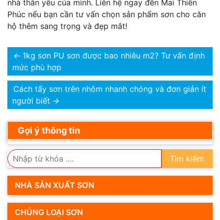
nhà thân yêu của mình. Liên hệ ngay đến Mai Thiên
Phúc nếu bạn cần tư vấn chọn sản phẩm sơn cho căn
hộ thêm sang trọng và đẹp mắt!
←
1kg sơn PU sơn được bao nhiêu m2? Tư vấn định
mức phù hợp
Cách tẩy sơn trên nhôm nhanh chóng và đơn giản ít
người biết
→
Gợi ý thông tin
Tìm kiếm
NHÀ SẢN XUẤT SƠN
CHỦNG LOẠI SƠN