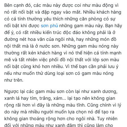
Bên cạnh đó, các màu này được coi như màu động vì
nó rất nổi bật và đập ngay vào mắt. Nhiều khách hàng
có cá tính thường yêu thích những căn phòng có sự
nổi bật khi được
sơn phủ
những gam màu này. Bạn hãy
để ý, có rất nhiều kiến trúc độc đáo không phải là ở
đường nét hoa văn của ngôi nhà, hay những món đồ
nội thất mà là ở nước sơn. Những gam màu nóng này
thường rất kén khách hàng vì nó thể hiện cá tính mạnh
mẽ và tất nhiên việc phối đồ nội thất với lớp sơn màu
nổi bật cũng khó hơn nhiều. Vì thế bạn cần phải lưu ý
nếu như muốn thử dùng loại sơn có gam màu nóng
như trên.
Ngược lại các gam màu sơn còn lại như xanh dương,
xanh lá hay tím, trắng, xám… lại tạo nên không gian
rộng rãi hơn vì đây là những màu tĩnh. Cũng chính vì lý
do này mà nhiều người muốn lựa chọn nó để tạo ra
không gian thoáng rộng hơn cho ngôi nhà. Tuy nhiên
đối với những màu như xanh đậm thì cũng làm cho