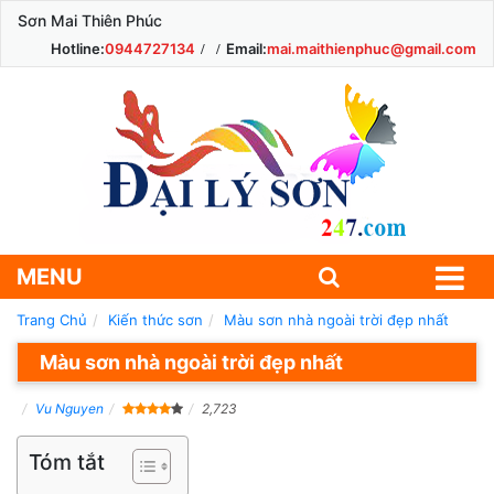
Sơn Mai Thiên Phúc
Hotline:
0944727134
Email:
mai.maithienphuc@gmail.com
MENU
Trang Chủ
Kiến thức sơn
Màu sơn nhà ngoài trời đẹp nhất
Màu sơn nhà ngoài trời đẹp nhất
Vu Nguyen
2,723
Tóm tắt