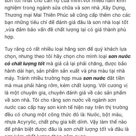
sơn tốt nhất cho căn hộ của minh.Với nhiều năm kinh
nghiệm trong ngành sửa chữa và sơn nhà ,Xây Dựng,
Thương mại Mai Thiên Phúc sẽ cũng cấp thêm cho các
bạn những tiêu chí để đánh giá đâu là sơn nhà loại tốt
,vừa đảm bảo vấn đề chất lượng lại có giá thành phù
hợp.
Tuy rằng có rất nhiều loại hãng sơn để quý khách lựa
chọn, nhưng theo tôi hãy chọn cho mình loại
sơn nước
có chất lượng tốt
mà giá cả lại phải chăng, được bảo
hành dài hạn, sản phẩm sản xuất và pha màu tại nhà
máy. Tránh nhiều trường hợp mua
sơn nước
đắt tiền
mà mua phải hàng rởm, kém chất lượng. Với cương vị
là một chuyên gia, chuyên đánh giá về các sản phẩm
về sơn nhà. Tôi cho rằng sơn nước về ngành
sơn
nước
cao cấp hay sơn kinh tế hiện nay trên thị trường
đều có chung một công thức đó là: Nước, bột màu,
nhựa Acyrylic, chất phụ gia kết dính. Vậy làm thế nào
để phân biệt được đâu là
sơn chất lượng tốt
và đâu là