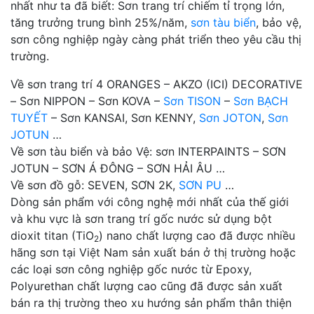
nhất như ta đã biết: Sơn trang trí chiếm tỉ trọng lớn,
tăng trưởng trung bình 25%/năm,
sơn tàu biển
, bảo vệ,
sơn công nghiệp ngày càng phát triển theo yêu cầu thị
trường.
Về sơn trang trí 4 ORANGES – AKZO (ICI) DECORATIVE
– Sơn NIPPON – Sơn KOVA –
Sơn TISON
–
Sơn BẠCH
TUYẾT
– Sơn KANSAI, Sơn KENNY,
Sơn JOTON
,
Sơn
JOTUN
…
Về sơn tàu biển và bảo Vệ: sơn INTERPAINTS – SƠN
JOTUN – SƠN Á ĐÔNG – SƠN HẢI ÂU …
Về sơn đồ gỗ: SEVEN, SƠN 2K,
SƠN PU
…
Dòng sản phẩm với công nghệ mới nhất của thế giới
và khu vực là sơn trang trí gốc nước sử dụng bột
dioxit titan (TiO
) nano chất lượng cao đã được nhiều
2
hãng sơn tại Việt Nam sản xuất bán ở thị trường hoặc
các loại sơn công nghiệp gốc nước từ Epoxy,
Polyurethan chất lượng cao cũng đã được sản xuất
bán ra thị trường theo xu hướng sản phẩm thân thiện