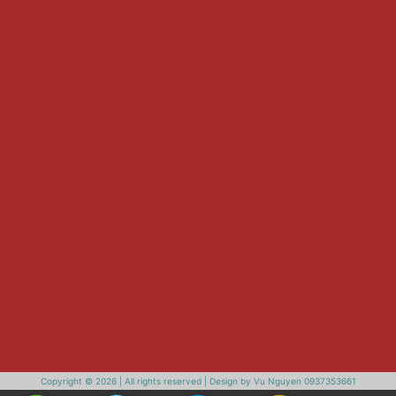
Copyright © 2026 | All rights reserved | Design by Vu Nguyen 0937353661