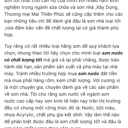
sơn tốt nhất cho căn hộ của minh.Với nhiều năm kinh
nghiệm trong ngành sửa chữa và sơn nhà ,Xây Dựng,
Thương mại Mai Thiên Phúc sẽ cũng cấp thêm cho các
bạn những tiêu chí để đánh giá đâu là sơn nhà loại tốt
,vừa đảm bảo vấn đề chất lượng lại có giá thành phù
hợp.
Tuy rằng có rất nhiều loại hãng sơn để quý khách lựa
chọn, nhưng theo tôi hãy chọn cho mình loại
sơn nước
có chất lượng tốt
mà giá cả lại phải chăng, được bảo
hành dài hạn, sản phẩm sản xuất và pha màu tại nhà
máy. Tránh nhiều trường hợp mua
sơn nước
đắt tiền
mà mua phải hàng rởm, kém chất lượng. Với cương vị
là một chuyên gia, chuyên đánh giá về các sản phẩm
về sơn nhà. Tôi cho rằng sơn nước về ngành
sơn
nước
cao cấp hay sơn kinh tế hiện nay trên thị trường
đều có chung một công thức đó là: Nước, bột màu,
nhựa Acyrylic, chất phụ gia kết dính. Vậy làm thế nào
để phân biệt được đâu là
sơn chất lượng tốt
và đâu là