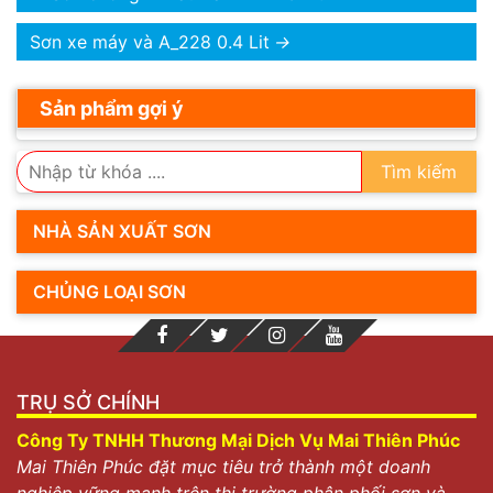
Sơn xe máy và A_228 0.4 Lit
→
Sản phẩm gợi ý
Tìm kiếm
NHÀ SẢN XUẤT SƠN
CHỦNG LOẠI SƠN
TRỤ SỞ CHÍNH
Công Ty TNHH Thương Mại Dịch Vụ Mai Thiên Phúc
Mai Thiên Phúc đặt mục tiêu trở thành một doanh
nghiệp vững mạnh trên thị trường phân phối sơn và