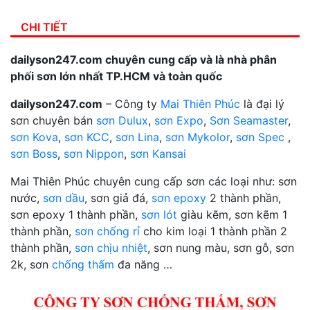
CHI TIẾT
dailyson247.com chuyên cung cấp và là nhà phân
phối sơn lớn nhất TP.HCM và toàn quốc
dailyson247.com
– Công ty
Mai Thiên Phúc
là đại lý
sơn chuyên bán
sơn Dulux
,
sơn Expo
,
Sơn Seamaster
,
sơn Kova
,
sơn KCC
,
sơn Lina
,
sơn Mykolor
,
sơn Spec
,
sơn Boss
,
sơn Nippon
,
sơn Kansai
Mai Thiên Phúc chuyên cung cấp sơn các loại như: sơn
nước,
sơn dầu
, sơn giả đá,
sơn epoxy
2 thành phần,
sơn epoxy 1 thành phần,
sơn lót
giàu kẽm, sơn kẽm 1
thành phần,
sơn chống rỉ
cho kim loại 1 thành phần 2
thành phần,
sơn chịu nhiệt
, sơn nung màu, sơn gỗ, sơn
2k, sơn
chống thấm
đa năng …